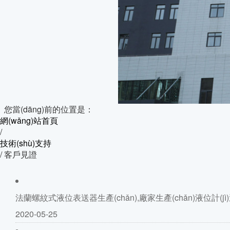
您當(dāng)前的位置是：
網(wǎng)站首頁
/
技術(shù)支持
/ 客戶見證
法蘭螺紋式液位表送器生產(chǎn),廠家生產(chǎn)液位計(jì
2020-05-25