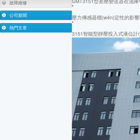
SMT3151型差壓變送器在油庫中的設(
故障維修
公司新聞
壓力傳感器穩(wěn)定性的影
熱門文章
3151智能型靜壓投入式液位計(jì)