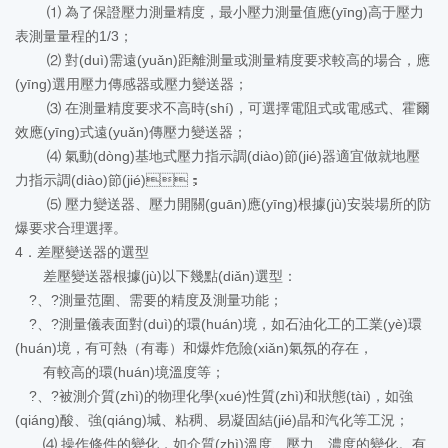
⑴ 為了保證壓力測量精度，最小壓力測量值應(yīng)高于壓力
表測量量程的1/3；
⑵ 對(duì)需遠(yuǎn)距離測量或測量精度要求較高的場合，應
(yīng)選用壓力傳感器或壓力變送器；
⑶ 在測量精度要求不高時(shí)，可選擇電阻式或電感式、霍爾
效應(yīng)式遠(yuǎn)傳壓力變送器；
⑷ 氣動(dòng)基地式壓力指示調(diào)節(jié)器適宜做就地壓
力指示調(diào)節(jié)；
⑸ 壓力變送器、壓力開關(guān)應(yīng)根據(jù)安裝場所的防
爆要求合理選擇。
4．差壓變送器的選型
差壓變送器根據(jù)以下幾點(diǎn)選型：
?、?測量范圍、需要的精度及測量功能；
?、?測量儀表面對(duì)的環(huán)境，如石油化工的工業(yè)環
(huán)境，有可熱（有毒）和爆炸危險(xiǎn)氣氛的存在，
有較高的環(huán)境溫度等；
?、?被測介質(zhì)的物理化學(xué)性質(zhì)和狀態(tài)，如強
(qiáng)酸、強(qiáng)堿、粘稠、易凝固結(jié)晶和汽化等工況；
⑷ 操作條件的變化，如介質(zhì)溫度、壓力、濃度的變化。有