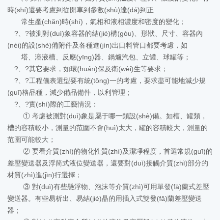
時(shí)還要考慮到從開車到參數(shù)達(dá)到正
常生產(chǎn)時(shí)，氣相和液相濃度和密度的變化；
?、?被測對(duì)象容器的結(jié)構(gòu)、形狀、尺寸、容器內
(nèi)的設(shè)備附件及各種進(jìn)出口料管口都要考慮，如
塔、溶液槽、反應(yīng)器、鍋爐汽包、立罐、球罐等；
?、?其它要求，如環(huán)保及衛(wèi)生等要求；
?、?工程儀表選型要有統(tǒng)一的考慮，要求盡可能地減少規
(guī)格品種，減少備品備件，以利管理；
?、?實(shí)際的工藝情況：
① 考慮被測對(duì)象是屬于哪一類設(shè)備。如槽、罐類，
槽的容積較小，測量的范圍不會(huì)太大，罐的容積較大，測量的
范圍可能較大；
② 要看介質(zhì)的物化性質(zhì)及潔凈程度，首選常規(guī)的
差壓變送器及浮筒式液位變送器，還要對(duì)接觸介質(zhì)部分的
材質(zhì)進(jìn)行選擇；
③ 對(duì)有些懸浮物、泡沫等介質(zhì)可用單發(fā)蘭式差壓
變送器。有些易析出、易結(jié)晶的用插入式雙發(fā)蘭差壓變送
器；