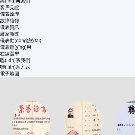
經(jīng)典案例
客戶見證
儀表原理
故障維修
儀表資訊
廠家新聞
儀表動(dòng)態(tài)
儀表應(yīng)用
在線選型
聯(lián)系我們
聯(lián)系方式
電子地圖