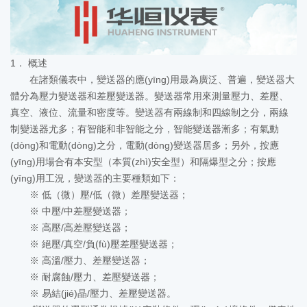
1． 概述
在諸類儀表中，變送器的應(yīng)用最為廣泛、普遍，變送器大
體分為壓力變送器和差壓變送器。變送器常用來測量壓力、差壓、
真空、液位、流量和密度等。變送器有兩線制和四線制之分，兩線
制變送器尤多；有智能和非智能之分，智能變送器漸多；有氣動
(dòng)和電動(dòng)之分，電動(dòng)變送器居多；另外，按應
(yīng)用場合有本安型（本質(zhì)安全型）和隔爆型之分；按應
(yīng)用工況，變送器的主要種類如下：
※ 低（微）壓/低（微）差壓變送器；
※ 中壓/中差壓變送器；
※ 高壓/高差壓變送器；
※ 絕壓/真空/負(fù)壓差壓變送器；
※ 高溫/壓力、差壓變送器；
※ 耐腐蝕/壓力、差壓變送器；
※ 易結(jié)晶/壓力、差壓變送器。