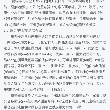
變送器的選型通常根據(jù)安裝條件、環(huán)境條件、儀表性
能、經(jīng)濟(jì)性和使用介質(zhì)等方面考慮。實(shí)際應(yīng)
用中分為直接測量和間接測量兩種；其用途有過程測量、過程控制
和裝置連鎖等。常見的變送器有普通壓力變送器、差壓變送器、單
發(fā)蘭變送器、雙發(fā)蘭變送器、插入式發(fā)蘭變送器等。
2． 壓力/差壓變送器介紹
壓力變送器和差壓變送器單從名稱上講測量的是壓力和差壓
（兩個(gè)壓力的差），但它們可以間接測量的量卻很多。如壓力變
送器，除可以測量壓力外，還可以測量設(shè)備內(nèi)的液位。在
常壓容器內(nèi)測量液位時(shí)，需要一臺(tái)壓力變送器即可。
當(dāng)測量受壓容器的液位時(shí)，可考慮用兩臺(tái)壓力/差壓
變送器，即測量下限一臺(tái)，測量上限一臺(tái)，它們的輸出信號
(hào)進(jìn)行減法運(yùn)算，即可測出液位，這時(shí)一般選用差
壓變送器。在容器內(nèi)液位與壓力值不變的情況下它還可以用來
測量介質(zhì)的密度。壓力變送器的測量范圍可以做的很寬，從絕
壓0開始可以到一百多兆帕（一般情況）。
差壓變送器除了測量兩個(gè)被測量壓力的差壓值外，它還可以
配合各種節(jié)流元件來測量介質(zhì)流體的流量，可以直接測量受
壓容器的液位和常壓容器的液位以及壓力和負(fù)壓。