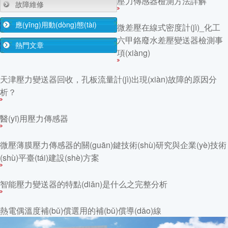
壓力傳感器檢測方法詳解
故障維修
應(yīng)用動(dòng)態(tài)
微差壓在線式密度計(jì)_化工
六甲鉻廢水差壓變送器檢測事
熱門文章
項(xiàng)
天津壓力變送器回收，孔板流量計(jì)出現(xiàn)故障的原因分
析？
醫(yī)用壓力傳感器
微壓薄膜壓力傳感器的關(guān)鍵技術(shù)研究與企業(yè)技術
(shù)平臺(tái)建設(shè)方案
智能壓力變送器的特點(diǎn)是什么之完整分析
熱電偶溫度補(bǔ)償選用的補(bǔ)償導(dǎo)線