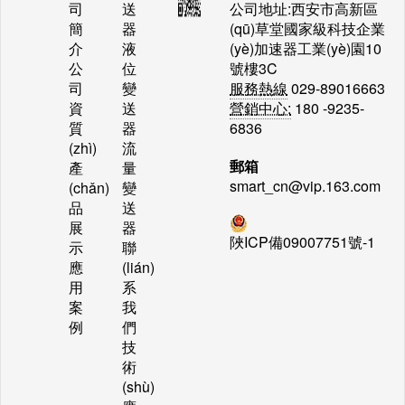
司
送
公司地址:西安市高新區
簡
器
(qū)草堂國家級科技企業
介
液
(yè)加速器工業(yè)園10
公
位
號樓3C
司
變
服務熱線
029-89016663
資
送
營銷中心:
180 -9235-
質
器
6836
(zhì)
流
郵箱
產
量
smart_cn@vip.163.com
(chǎn)
變
品
送
展
器
陜ICP備09007751號-1
示
聯
應
(lián)
用
系
案
我
例
們
技
術
(shù)