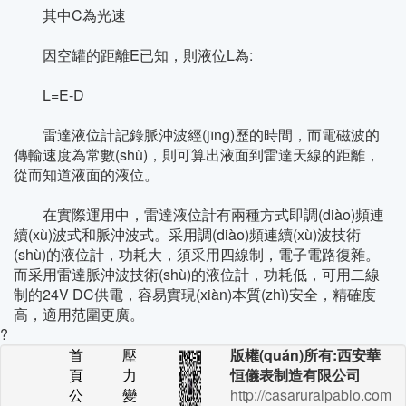
其中C為光速
因空罐的距離E已知，則液位L為:
L=E-D
雷達液位計記錄脈沖波經(jīng)歷的時間，而電磁波的
傳輸速度為常數(shù)，則可算出液面到雷達天線的距離，
從而知道液面的液位。
在實際運用中，雷達液位計有兩種方式即調(diào)頻連
續(xù)波式和脈沖波式。采用調(diào)頻連續(xù)波技術
(shù)的液位計，功耗大，須采用四線制，電子電路復雜。
而采用雷達脈沖波技術(shù)的液位計，功耗低，可用二線
制的24V DC供電，容易實現(xiàn)本質(zhì)安全，精確度
高，適用范圍更廣。
?
首
壓
版權(quán)所有:西安華
頁
力
恒儀表制造有限公司
公
變
http://casaruralpablo.com