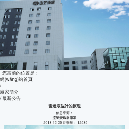
您當前的位置是：
網(wǎng)站首頁
/
廠家簡介
/ 最新公告
雷達液位計的原理
信息來源：
流量變送器廠家
| 2018-12-25 點擊量： 12535