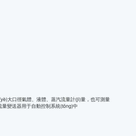
大口徑氣體、液體、蒸汽流量計(jì)量，也可測量
作為流量變送器用于自動控制系統(tǒng)中