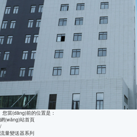
您當(dāng)前的位置是：
網(wǎng)站首頁
/
流量變送器系列