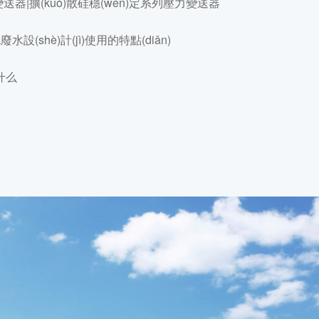
變送器|擴(kuò)散硅穩(wěn)定系列壓力變送器
設(shè)計(jì)使用的特點(diǎn)
什么