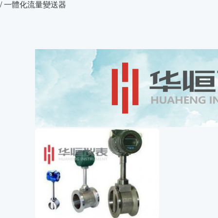
/ 一體化流量變送器