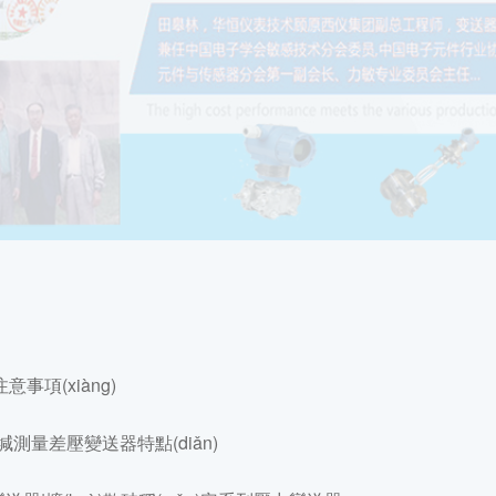
事項(xiàng)
酸堿測量差壓變送器特點(diǎn)