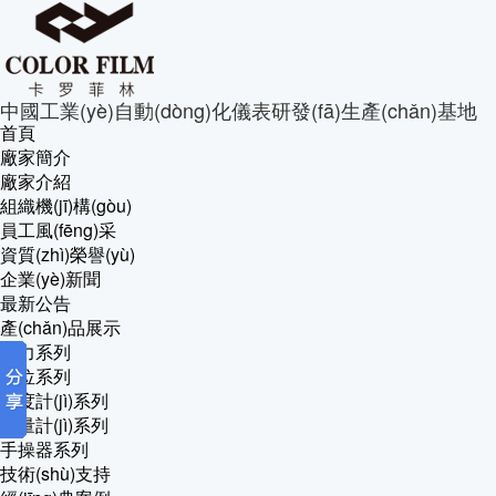
中國工業(yè)自動(dòng)化儀表研發(fā)生產(chǎn)基地
首頁
廠家簡介
廠家介紹
組織機(jī)構(gòu)
員工風(fēng)采
資質(zhì)榮譽(yù)
企業(yè)新聞
最新公告
產(chǎn)品展示
壓力系列
液位系列
密度計(jì)系列
流量計(jì)系列
手操器系列
技術(shù)支持