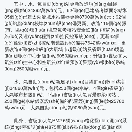
其中，水、氣自動(dòng)站更新改造項(xiàng)目經
(jīng)費(fèi)24892萬(wàn)元。52個(gè)已建省考斷面水站和
35個(gè)已建太湖流域水站儀器更換8700萬(wàn)元；92個
(gè)站點(diǎn)校準(zhǔn)設(shè)備更新、改造115個(gè)縣
(市、區(qū))環(huán)境空氣考核站安全監(jiān)控網(wǎng)
絡(luò)及遠(yuǎn)程質(zhì)控反控系統(tǒng)，更新42個
(gè)省級(jí)質(zhì)控站老舊設(shè)備共7642萬(wàn)元；更
新改造8個(gè)省級(jí)大氣城市超級(jí)站及省環(huán)境監
(jiān)測(cè)中心超級(jí)站6050萬(wàn)元；升級(jí)省級(jí)大
氣質(zhì)控中心和空氣質(zhì)量預(yù)警預(yù)報(bào)系統
(tǒng)2500萬(wàn)元。
水、氣自動(dòng)站新建項(xiàng)目經(jīng)費(fèi)共計
(jì)34860萬(wàn)元，包括233個(gè)水站、4個(gè)省級(jí)
大氣城市超級(jí)站、1個(gè)省級(jí)大氣背景超級(jí)站，
233個(gè)水站儀器設(shè)備的配置經(jīng)費(fèi)約25780
萬(wàn)元，大氣自動(dòng)站為9080萬(wàn)元。
此外，省級(jí)大氣PM2.5網(wǎng)格化監(jiān)測(cè)系
統(tǒng)需布設(shè)4875臺(tái)各型自動(dòng)監(jiān)測