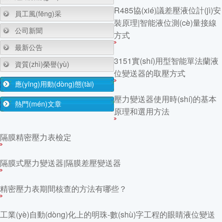
R485協(xié)議差壓液位計(jì)安
員工風(fēng)采
裝原理|智能液位測(cè)量接線
公司新聞
方式
最新公告
3151實(shí)用型智能單法蘭液
資質(zhì)榮譽(yù)
位變送器的取壓方式
應(yīng)用動(dòng)態(tài)
壓力變送器使用時(shí)的基本
熱門(mén)文章
原理和選用方法
隔膜精密壓力表檢定
隔膜式壓力變送器|隔膜差壓變送器
精密壓力表期間核查的方法有哪些？
工業(yè)自動(dòng)化上的明珠-數(shù)字工程的眼睛液位變送