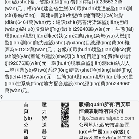
(cè)設(shè)備，省級(jí)經(jīng)費(fèi)共計(jì)23553.3萬
(wàn)元；構(gòu)建全省生態(tài)環(huán)境遙感監(jiān)測
(cè)系統(tǒng)、新建6個(gè)生態(tài)地面觀測(cè)站點
(diǎn)6464萬(wàn)元；建設(shè)完善污染源監(jiān)控網
(wǎng)絡(luò)投資經(jīng)費(fèi)29240萬(wàn)元；生態(tài)
環(huán)境監(jiān)測(cè)執(zhí)法應(yīng)急無(wú)人機(jī)
監(jiān)測(cè)能力建設(shè)項(xiàng)目總經(jīng)費(fèi)概
算為5012.2萬(wàn)元；各級(jí)環(huán)境監(jiān)測(cè)實
(shí)驗(yàn)室能力建設(shè)項(xiàng)目經(jīng)費(fèi)共計
(jì)92076萬(wàn)元；環(huán)境氣象監(jiān)測(cè)站與人
工增雨業(yè)務(wù)系統(tǒng)建設(shè)項(xiàng)目經(jīng)
費(fèi)4157萬(wàn)元；生態(tài)環(huán)境監(jiān)測(cè)監
(jiān)控系統(tǒng)地方配套建設(shè)經(jīng)費(fèi)249060
萬(wàn)元。
?
首
壓
版權(quán)所有:西安華
頁
力
恒儀表制造有限公司
(yè)
變
http://casaruralpablo.com
公
送
公司地址:西安市高新區
司
器
(qū)草堂國(guó)家級(jí)
簡
液
科技企業(yè)加速器工業