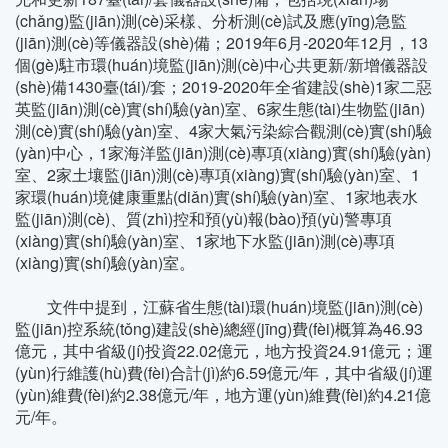
(chǎng)監(jiān)測(cè)采樣、分析測(cè)試及應(yīng)急監
(jiān)測(cè)等儀器設(shè)備；2019年6月-2020年12月，13
個(gè)駐市環(huán)境監(jiān)測(cè)中心共更新/新增儀器設
(shè)備1430臺(tái)/套；2019-2020年全省建設(shè)1家二惡
英監(jiān)測(cè)實(shí)驗(yàn)室、6家生態(tài)生物監(jiān)
測(cè)實(shí)驗(yàn)室、4家大氣污染綜合觀測(cè)實(shí)驗
(yàn)中心，1家海洋監(jiān)測(cè)專項(xiàng)實(shí)驗(yàn)
室、2家土壤監(jiān)測(cè)專項(xiàng)實(shí)驗(yàn)室、1
家環(huán)境健康重點(diǎn)實(shí)驗(yàn)室、1家地表水
監(jiān)測(cè)、質(zhì)控和預(yù)報(bào)預(yù)警專項
(xiàng)實(shí)驗(yàn)室、1家地下水監(jiān)測(cè)專項
(xiàng)實(shí)驗(yàn)室。
文件中提到，江蘇省生態(tài)環(huán)境監(jiān)測(cè)
監(jiān)控系統(tǒng)建設(shè)總經(jīng)費(fèi)概算為46.93
億元，其中省級(jí)投資22.02億元，地方投資24.91億元；運
(yùn)行維護(hù)費(fèi)合計(jì)約6.59億元/年，其中省級(jí)運
(yùn)維費(fèi)約2.38億元/年，地方運(yùn)維費(fèi)約4.21億
元/年。