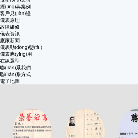
經(jīng)典案例
客戶見(jiàn)證
儀表原理
故障維修
儀表資訊
廠家新聞
儀表動(dòng)態(tài)
儀表應(yīng)用
在線選型
聯(lián)系我們
聯(lián)系方式
電子地圖