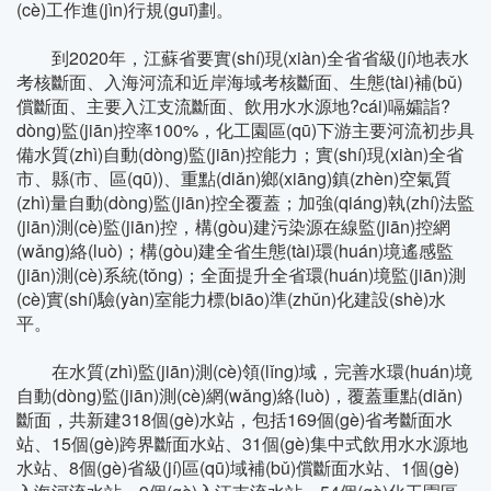
(cè)工作進(jìn)行規(guī)劃。
到2020年，江蘇省要實(shí)現(xiàn)全省省級(jí)地表水
考核斷面、入海河流和近岸海域考核斷面、生態(tài)補(bǔ)
償斷面、主要入江支流斷面、飲用水水源地?cái)嗝孀詣?
dòng)監(jiān)控率100%，化工園區(qū)下游主要河流初步具
備水質(zhì)自動(dòng)監(jiān)控能力；實(shí)現(xiàn)全省
市、縣(市、區(qū))、重點(diǎn)鄉(xiāng)鎮(zhèn)空氣質
(zhì)量自動(dòng)監(jiān)控全覆蓋；加強(qiáng)執(zhí)法監
(jiān)測(cè)監(jiān)控，構(gòu)建污染源在線監(jiān)控網
(wǎng)絡(luò)；構(gòu)建全省生態(tài)環(huán)境遙感監
(jiān)測(cè)系統(tǒng)；全面提升全省環(huán)境監(jiān)測
(cè)實(shí)驗(yàn)室能力標(biāo)準(zhǔn)化建設(shè)水
平。
在水質(zhì)監(jiān)測(cè)領(lǐng)域，完善水環(huán)境
自動(dòng)監(jiān)測(cè)網(wǎng)絡(luò)，覆蓋重點(diǎn)
斷面，共新建318個(gè)水站，包括169個(gè)省考斷面水
站、15個(gè)跨界斷面水站、31個(gè)集中式飲用水水源地
水站、8個(gè)省級(jí)區(qū)域補(bǔ)償斷面水站、1個(gè)