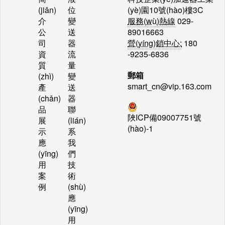
(jiǎn)
位
(yè)園10號(hào)樓3C
介
變
服務(wù)熱線
029-
公
送
89016663
司
器
營(yíng)銷中心:
180
資
流
-9235-6836
質
量
郵箱
(zhì)
變
smart_cn@vip.163.com
產
送
(chǎn)
器
品
聯
陜ICP備09007751號
展
(lián)
(hào)-1
示
系
應
我
(yīng)
們
用
技
案
術
例
(shù)
應
(yīng)
用