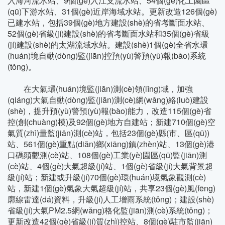
入海河流水站、9個(gè)入江支流水站、54個(gè)化工園區
(qū)下游水站、31個(gè)近岸海域水站。更新改造126個(gè)
已建水站，包括39個(gè)地方建設(shè)的省考斷面水站、
52個(gè)省級(jí)建設(shè)的省考斷面水站和35個(gè)省級
(jí)建設(shè)的太湖流域水站。建設(shè)1個(gè)全省水環
(huán)境自動(dòng)監(jiān)控預(yù)警預(yù)報(bào)系統
(tǒng)。
在大氣環(huán)境監(jiān)測(cè)領(lǐng)域，加強
(qiáng)大氣自動(dòng)監(jiān)測(cè)網(wǎng)絡(luò)建設
(shè)，提升預(yù)警預(yù)報(bào)能力，改造115個(gè)省
控(創(chuàng)模)及92個(gè)地方自建站；新建710個(gè)空
氣質(zhì)量監(jiān)測(cè)站，包括23個(gè)縣(市、區(qū))
站、561個(gè)重點(diǎn)鄉(xiāng)鎮(zhèn)站、13個(gè)港
口碼頭觀測(cè)站、108個(gè)工業(yè)園區(qū)監(jiān)測
(cè)站、4個(gè)大氣超級(jí)站、1個(gè)省級(jí)大氣背景超
級(jí)站；新建或升級(jí)70個(gè)環(huán)境氣象觀測(cè)
站，新建1個(gè)氣象大氣超級(jí)站，共享23個(gè)風(fēng)
廓線雷達(dá)資料，升級(jí)人工增雨系統(tǒng)；建設(shè)
省級(jí)大氣PM2.5網(wǎng)格化監(jiān)測(cè)系統(tǒng)；
更新改造42個(gè)省級(jí)質(zhì)控站、8個(gè)駐市監(jiān)