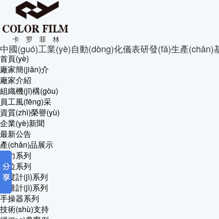
中國(guó)工業(yè)自動(dòng)化儀表研發(fā)生產(chǎn
首頁(yè)
廠家簡(jiǎn)介
廠家介紹
組織機(jī)構(gòu)
員工風(fēng)采
資質(zhì)榮譽(yù)
企業(yè)新聞
最新公告
產(chǎn)品展示
壓力系列
液位系列
密度計(jì)系列
流量計(jì)系列
手操器系列
技術(shù)支持