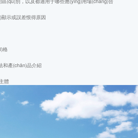
)別，以及都適用于哪些應(yīng)用場(chǎng)合
ú)顯示或誤差恨得原因
ī)格
法和產(chǎn)品介紹
新主體