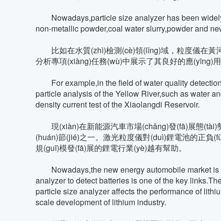
Nowadays,particle size analyzer has been widely use
non-metallic powder,coal water slurry,powder and ne
比如在水質(zhì)檢測(cè)領(lǐng)域，粒度儀在黃
分析專項(xiàng)任務(wù)中展示了其良好的應(yīng)用
For example,in the field of water quality detection,
particle analysis of the Yellow River,such as water a
density current test of the Xiaolangdi Reservoir.
現(xiàn)在新能源汽車市場(chǎng)發(fā)展態(tài)
(huán)節(jié)之一。激光粒度儀對(duì)鋰電池的
規(guī)模發(fā)展的鋰電行業(yè)越有幫助。
Nowadays,the new energy automobile market is devel
analyzer to detect batteries is one of the key links.T
particle size analyzer affects the performance of lithiu
scale development of lithium industry.