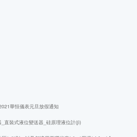
_2021華恒儀表元旦放假通知
器_直裝式液位變送器_硅原理液位計(jì)