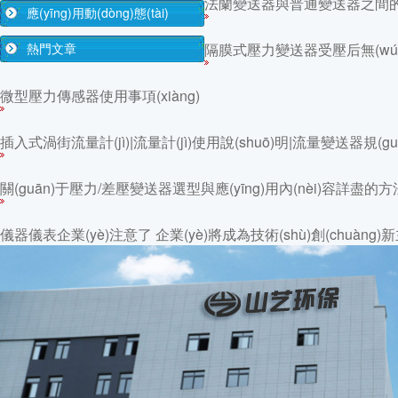
法蘭變送器與普通變送器之間的區(qū
應(yīng)用動(dòng)態(tài)
熱門文章
隔膜式壓力變送器受壓后無(w
微型壓力傳感器使用事項(xiàng)
插入式渦街流量計(jì)|流量計(jì)使用說(shuō)明|流量變送器規(gu
關(guān)于壓力/差壓變送器選型與應(yīng)用內(nèi)容詳盡的方
儀器儀表企業(yè)注意了 企業(yè)將成為技術(shù)創(chuàng)