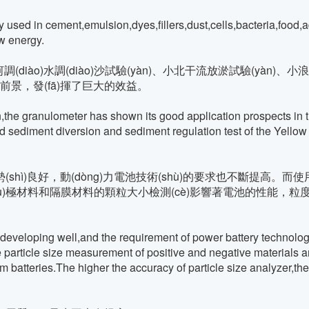
d in cement,emulsion,dyes,fillers,dust,cells,bacteria,food,add
w energy.
河調(diào)水調(diào)沙試驗(yàn)、小北干流放淤試驗(yàn)
前景，發(fā)揮了巨大的效益。
the granulometer has shown its good application prospects in t
nd sediment diversion and sediment regulation test of the Yellow 
勢(shì)良好，動(dòng)力電池技術(shù)的要求也不斷提高
正負(fù)極材料和隔膜材料的顆粒大小檢測(cè)影響著電池的性能，粒度儀
oping well,and the requirement of power battery technology is
he particle size measurement of positive and negative materials a
m batteries.The higher the accuracy of particle size analyzer,the 