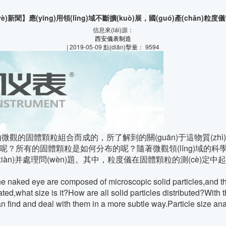
è)新聞】應(yīng)用領(lǐng)域不斷擴(kuò)展，國(guó)產(chǎn)粒
信息來(lái)源：
西安儀表制造
| 2019-05-09 點(diǎn)擊量： 9594
微觀的固體顆粒組合而成的，所了解到的關(guān)于這物質(zhì)
大小呢？所有的固體顆粒是如何分布的呢？隨著微觀領(lǐng)域的科學(xu
(xiàn)并處理問(wèn)題。其中，粒度儀在固體顆粒的測(cè)定中
 naked eye are composed of microscopic solid particles,and t
ated,what size is it?How are all solid particles distributed?With 
find and deal with them in a more subtle way.Particle size anal