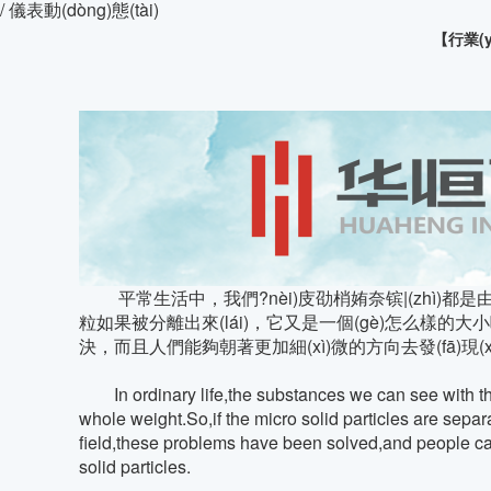
/ 儀表動(dòng)態(tài)
【行業(y
平常生活中，我們?nèi)庋劭梢姷奈镔|(zhì)都是由
粒如果被分離出來(lái)，它又是一個(gè)怎么樣的
決，而且人們能夠朝著更加細(xì)微的方向去發(fā)現
In ordinary life,the substances we can see with the
whole weight.So,if the micro solid particles are separ
field,these problems have been solved,and people can 
solid particles.