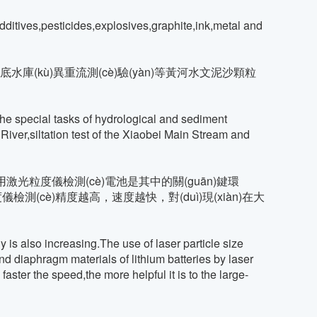
itives,pesticides,explosives,graphite,ink,metal and
、小浪底水庫(kù)異重流測(cè)驗(yàn)等黃河水文泥沙顆粒
he special tasks of hydrological and sediment
River,siltation test of the Xiaobei Main Stream and
。而使用激光粒度儀檢測(cè)電池是其中的關(guān)鍵環
檢測(cè)精度越高，速度越快，對(duì)現(xiàn)在大
 also increasing.The use of laser particle size
nd diaphragm materials of lithium batteries by laser
faster the speed,the more helpful it is to the large-