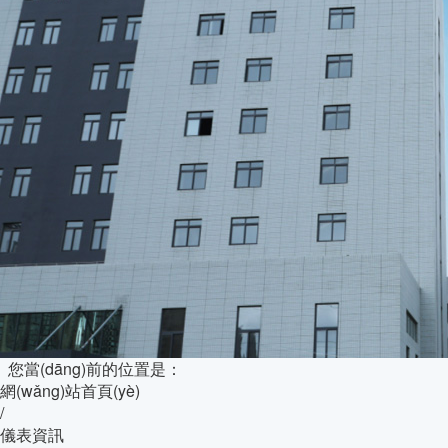
您當(dāng)前的位置是：
網(wǎng)站首頁(yè)
/
儀表資訊