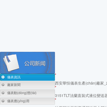
儀表資訊
西安華恒儀表生產(chǎn)廠家
廠家新聞
儀表動(dòng)態(tài)
3151TLT法蘭直裝式液位變送
儀表應(yīng)用