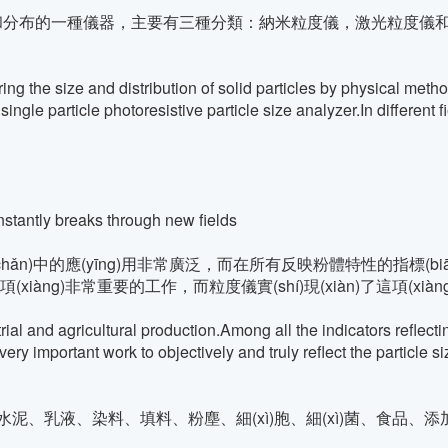
的一種儀器，主要有三種分類：納米粒度儀，激光粒度儀和單顆粒光阻
g the size and distribution of solid particles by physical meth
 single particle photoresistive particle size analyzer.In differen
stantly breaks through new fields
chǎn)中的應(yīng)用非常廣泛，而在所有反映粉體特性的指標(biāo
xiàng)非常重要的工作，而粒度儀實(shí)現(xiàn)了這項(xiàn
l and agricultural production.Among all the indicators reflecting
ery important work to objectively and truly reflect the particle si
、乳液、染料、填料、粉塵、細(xì)胞、細(xì)菌、食品、添加