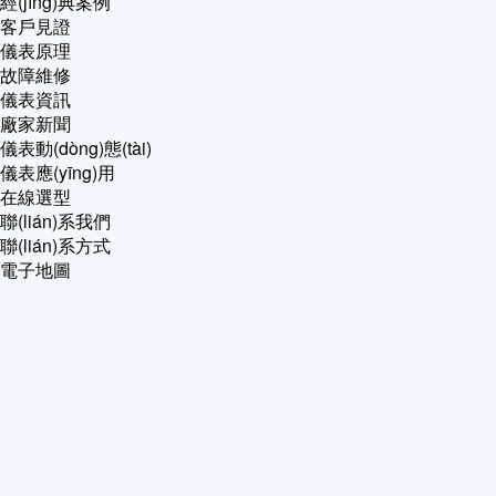
經(jīng)典案例
客戶見證
儀表原理
故障維修
儀表資訊
廠家新聞
儀表動(dòng)態(tài)
儀表應(yīng)用
在線選型
聯(lián)系我們
聯(lián)系方式
電子地圖