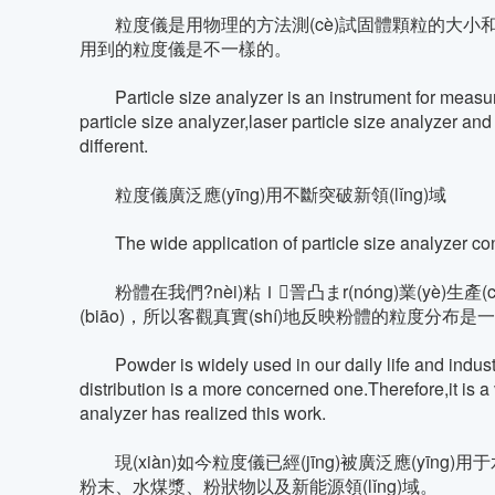
粒度儀是用物理的方法測(cè)試固體顆粒的大小和分布
用到的粒度儀是不一樣的。
Particle size analyzer is an instrument for measurin
particle size analyzer,laser particle size analyzer and
different.
粒度儀廣泛應(yīng)用不斷突破新領(lǐng)域
The wide application of particle size analyzer con
粉體在我們?nèi)粘Ｉ詈凸まr(nóng)業(yè)生產(
(biāo)，所以客觀真實(shí)地反映粉體的粒度分布是一項(
Powder is widely used in our daily life and industria
distribution is a more concerned one.Therefore,it is a v
analyzer has realized this work.
現(xiàn)如今粒度儀已經(jīng)被廣泛應(yīng)用于水泥
粉末、水煤漿、粉狀物以及新能源領(lǐng)域。