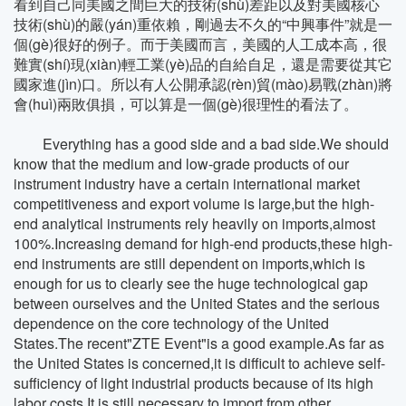
看到自己同美國之間巨大的技術(shù)差距以及對美國核心
技術(shù)的嚴(yán)重依賴，剛過去不久的“中興事件”就是一
個(gè)很好的例子。而于美國而言，美國的人工成本高，很
難實(shí)現(xiàn)輕工業(yè)品的自給自足，還是需要從其它
國家進(jìn)口。所以有人公開承認(rèn)貿(mào)易戰(zhàn)將
會(huì)兩敗俱損，可以算是一個(gè)很理性的看法了。
Everything has a good side and a bad side.We should
know that the medium and low-grade products of our
instrument industry have a certain international market
competitiveness and export volume is large,but the high-
end analytical instruments rely heavily on imports,almost
100%.Increasing demand for high-end products,these high-
end instruments are still dependent on imports,which is
enough for us to clearly see the huge technological gap
between ourselves and the United States and the serious
dependence on the core technology of the United
States.The recent"ZTE Event"is a good example.As far as
the United States is concerned,it is difficult to achieve self-
sufficiency of light industrial products because of its high
labor costs.It is still necessary to import from other