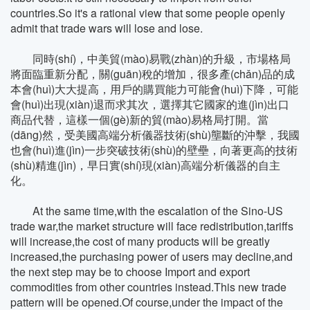
countries.So it's a rational view that some people openly
admit that trade wars will lose and lose.
同時(shí)，中美貿(mào)易戰(zhàn)的升級，市場格局
將面臨重新分配，關(guān)稅的增加，很多產(chǎn)品的成
本會(huì)大大提高，用戶的購買能力可能會(huì)下降，可能
會(huì)出現(xiàn)退而求其次，選擇其它國家的進(jìn)出口
商品代替，這樣一個(gè)新的貿(mào)易格局打開。當
(dāng)然，受美國高端分析儀器技術(shù)壟斷的沖擊，我國
也會(huì)進(jìn)一步突破技術(shù)的壁壘，向著更高的技術
(shù)精進(jìn)，早日實(shí)現(xiàn)高端分析儀器的自主
化。
At the same time,with the escalation of the Sino-US
trade war,the market structure will face redistribution,tariffs
will increase,the cost of many products will be greatly
increased,the purchasing power of users may decline,and
the next step may be to choose Import and export
commodities from other countries instead.This new trade
pattern will be opened.Of course,under the impact of the