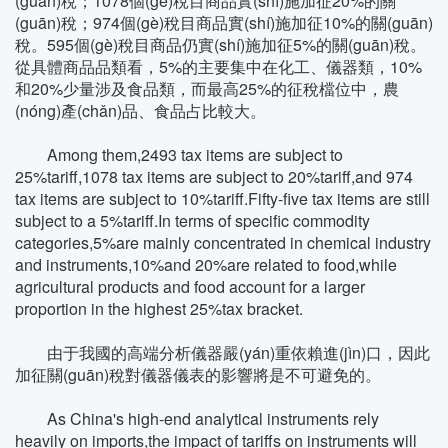
(guān)稅；1078個(gè)稅目商品實(shí)施加征20%的關
(guān)稅；974個(gè)稅目商品實(shí)施加征10%的關(guān)
稅。595個(gè)稅目商品仍實(shí)施加征5%的關(guān)稅。
從具體商品品類看，5%的主要集中在化工、儀器類，10%
和20%少量涉及食品類，而最高25%的征稅檔位中，農
(nóng)產(chǎn)品、食品占比較大。
Among them,2493 tax items are subject to
25%tariff,1078 tax items are subject to 20%tariff,and 974
tax items are subject to 10%tariff.Fifty-five tax items are still
subject to a 5%tariff.In terms of specific commodity
categories,5%are mainly concentrated in chemical industry
and instruments,10%and 20%are related to food,while
agricultural products and food account for a larger
proportion in the highest 25%tax bracket.
由于我國的高端分析儀器嚴(yán)重依賴進(jìn)口，因此
加征關(guān)稅對儀器儀表的影響將是不可避免的。
As China's high-end analytical instruments rely
heavily on imports,the impact of tariffs on instruments will