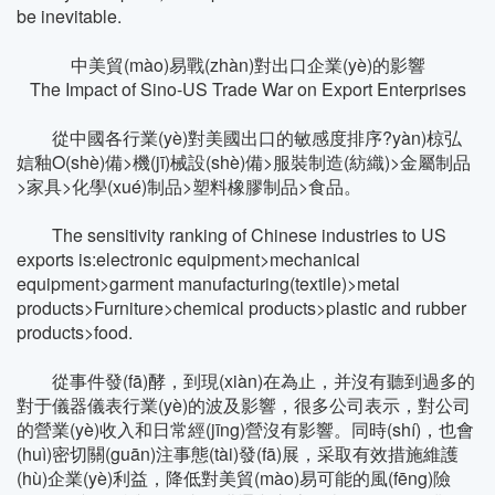
be inevitable.
中美貿(mào)易戰(zhàn)對出口企業(yè)的影響
The Impact of Sino-US Trade War on Export Enterprises
從中國各行業(yè)對美國出口的敏感度排序?yàn)椋弘
娮釉O(shè)備>機(jī)械設(shè)備>服裝制造(紡織)>金屬制品
>家具>化學(xué)制品>塑料橡膠制品>食品。
The sensitivity ranking of Chinese industries to US
exports is:electronic equipment>mechanical
equipment>garment manufacturing(textile)>metal
products>Furniture>chemical products>plastic and rubber
products>food.
從事件發(fā)酵，到現(xiàn)在為止，并沒有聽到過多的
對于儀器儀表行業(yè)的波及影響，很多公司表示，對公司
的營業(yè)收入和日常經(jīng)營沒有影響。同時(shí)，也會
(huì)密切關(guān)注事態(tài)發(fā)展，采取有效措施維護
(hù)企業(yè)利益，降低對美貿(mào)易可能的風(fēng)險