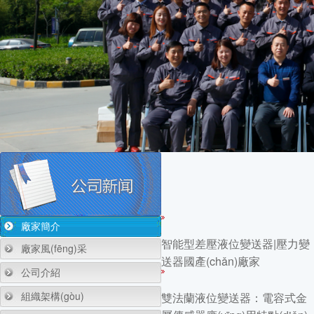
廠家簡介
智能型差壓液位變送器|壓力變
廠家風(fēng)采
送器國產(chǎn)廠家
公司介紹
組織架構(gòu)
雙法蘭液位變送器：電容式金