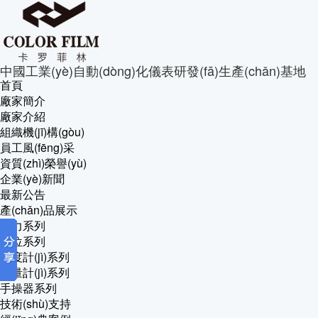
中國工業(yè)自動(dòng)化儀表研發(fā)生產(chǎn)基地
首頁
廠家簡介
廠家介紹
組織機(jī)構(gòu)
員工風(fēng)采
資質(zhì)榮譽(yù)
企業(yè)新聞
最新公告
產(chǎn)品展示
壓力系列
液位系列
密度計(jì)系列
流量計(jì)系列
手操器系列
技術(shù)支持