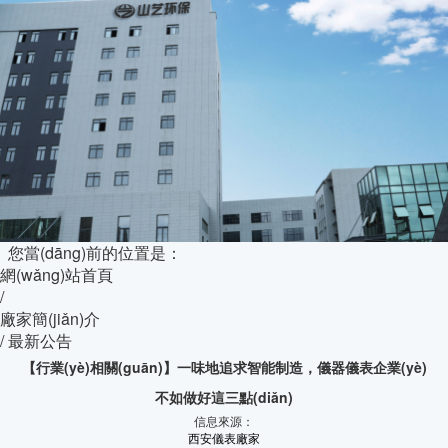
您當(dāng)前的位置是：
網(wǎng)站首頁
/
廠家簡(jiǎn)介
/ 最新公告
【行業(yè)相關(guān)】一味地追求智能制造，儀器儀表企業(yè)
不如做好這三點(diǎn)
信息來源：
西安儀表廠家