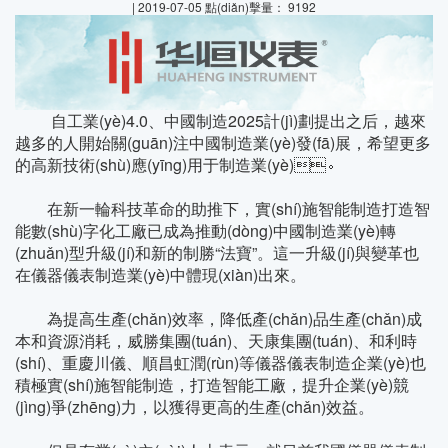
| 2019-07-05 點(diǎn)擊量： 9192
自工業(yè)4.0、中國制造2025計(jì)劃提出之后，越來
越多的人開始關(guān)注中國制造業(yè)發(fā)展，希望更多
的高新技術(shù)應(yīng)用于制造業(yè)。
在新一輪科技革命的助推下，實(shí)施智能制造打造智
能數(shù)字化工廠已成為推動(dòng)中國制造業(yè)轉
(zhuǎn)型升級(jí)和新的制勝“法寶”。這一升級(jí)與變革也
在儀器儀表制造業(yè)中體現(xiàn)出來。
為提高生產(chǎn)效率，降低產(chǎn)品生產(chǎn)成
本和資源消耗，威勝集團(tuán)、天康集團(tuán)、和利時
(shí)、重慶川儀、順昌虹潤(rùn)等儀器儀表制造企業(yè)也
積極實(shí)施智能制造，打造智能工廠，提升企業(yè)競
(jìng)爭(zhēng)力，以獲得更高的生產(chǎn)效益。