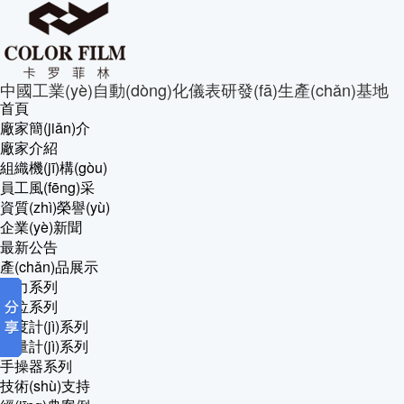
中國工業(yè)自動(dòng)化儀表研發(fā)生產(chǎn)基地
首頁
廠家簡(jiǎn)介
廠家介紹
組織機(jī)構(gòu)
員工風(fēng)采
資質(zhì)榮譽(yù)
企業(yè)新聞
最新公告
產(chǎn)品展示
壓力系列
液位系列
密度計(jì)系列
流量計(jì)系列
手操器系列
技術(shù)支持