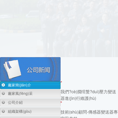
廠家簡(jiǎn)介
我們?cè)撊绾螌?duì)壓力變送
廠家風(fēng)采
器進(jìn)行維護(hù)
公司介紹
組織架構(gòu)
技術(shù)顧問-傳感器變送器專