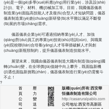
(yè)是一個(gè)多學(xué)科應(yīng)用行業(yè)，涉及設(shè)
計(jì)、電子、材料、機(jī)械加工等。目前，我國儀器儀表
制造業(yè)面臨高技能人才及復(fù)合型人才短缺問題，儀器
儀表制造業(yè)創(chuàng)新研發(fā)水平難以滿足不斷發
(fā)展的市場(chǎng)需求。
儀器儀表企業(yè)可通過招納專業(yè)人才、加強
(qiáng)對(duì)員工的專業(yè)技術(shù)培訓(xùn)、與職業
(yè)院校聯(lián)合培養(yǎng)人才等舉措破解人才與創
(chuàng)新瓶頸制約，提升儀器儀表制造技能水平。
展望未來，我國由儀器儀表制造大國向制造強(qiáng)國
轉(zhuǎn)變，在全球價(jià)值鏈中向上攀升，既面臨新機
(jī)遇也面臨新挑戰(zhàn)，儀器儀表制造行業(yè)仍需奮斗
不止！
?
首
壓
版權(quán)所有:西安華
頁
力
恒儀表制造有限公司
公
變
http://casaruralpablo.com
司
送
公司地址:西安市高新區