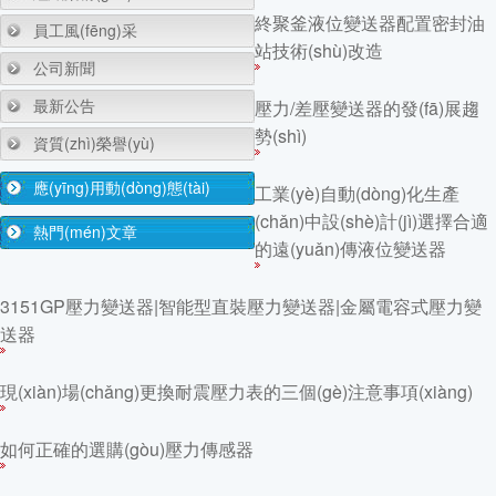
終聚釜液位變送器配置密封油
員工風(fēng)采
站技術(shù)改造
公司新聞
最新公告
壓力/差壓變送器的發(fā)展趨
勢(shì)
資質(zhì)榮譽(yù)
應(yīng)用動(dòng)態(tài)
工業(yè)自動(dòng)化生產
(chǎn)中設(shè)計(jì)選擇合適
熱門(mén)文章
的遠(yuǎn)傳液位變送器
3151GP壓力變送器|智能型直裝壓力變送器|金屬電容式壓力變
送器
現(xiàn)場(chǎng)更換耐震壓力表的三個(gè)注意事項(xiàng)
如何正確的選購(gòu)壓力傳感器