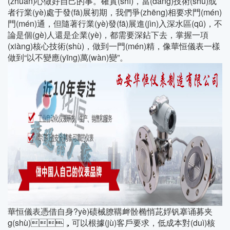
(zhuān)心做好自己的事。確實(shí)，當(dāng)技術(shù)或
者行業(yè)處于發(fā)展初期，我們爭(zhēng)相要求門(mén)
門(mén)通，但隨著行業(yè)發(fā)展進(jìn)入深水區(qū)，不
論是個(gè)人還是企業(yè)，都需要深鉆下去，掌握一項
(xiàng)核心技術(shù)，做到一門(mén)精，像華恒儀表一樣
做到“以不變應(yīng)萬(wàn)變”。
華恒儀表憑借自身?yè)碛械膫鞲衅骱椭悄茈娐钒搴诵募夹
g(shù)，可以根據(jù)客戶要求，低成本對(duì)核