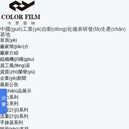
中國(guó)工業(yè)自動(dòng)化儀表研發(fā)生產(chǎn)
基地
首頁(yè)
廠家簡(jiǎn)介
廠家介紹
組織機(jī)構(gòu)
員工風(fēng)采
資質(zhì)榮譽(yù)
企業(yè)新聞
最新公告
產(chǎn)品展示
壓力系列
液位系列
密度計(jì)系列
流量計(jì)系列
手操器系列
技術(shù)支持