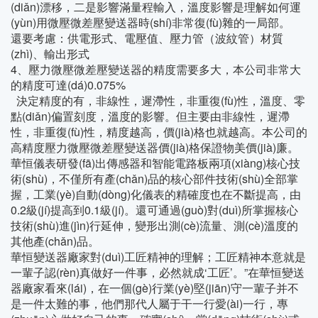
(diǎn)漂移，二是影響滿量程輸入，溫度影響是理解如何運
(yùn)用微壓微差壓變送器時(shí)非常復(fù)雜的一局部。
還要考慮：供電形式、電壓值、壓力管（波紋管）材質
(zhì)、輸出形式
4、壓力微壓微差壓變送器的精度需要多大，本公司非常大
的精度可達(dá)0.075%
決定精度的有，非線性，遲滯性，非重復(fù)性，溫度、零
點(diǎn)偏置刻度，溫度的影響。但主要由非線性，遲滯
性，非重復(fù)性，精度越高，價(jià)格也就越高。本公司的
高精度壓力微壓微差壓變送器價(jià)格保證物美價(jià)廉。
華恒儀表研發(fā)出傳感器和智能電路板兩項(xiàng)核心技
術(shù)，不僅所有產(chǎn)品的核心部件技術(shù)全部掌
握，工業(yè)自動(dòng)化儀表的精確度也在不斷提高，由
0.2級(jí)提高到0.1級(jí)。還可通過(guò)對(duì)所掌握核心
技術(shù)進(jìn)行延伸，變形出測(cè)流量、測(cè)溫度的
其他產(chǎn)品。
華恒變送器廠家對(duì)工匠精神的理解；工匠精神本意就是
一輩子認(rèn)真做好一件事，必然就成‘工匠’。”在華恒變送
器廠家看來(lái)，在一個(gè)行業(yè)堅(jiān)守一輩子并不
是一件太難的事，他們那代人屬于干一行愛(ài)一行，專