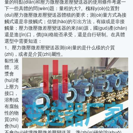
量的特點(diǎn)和壓力微壓微差壓變送器的使用條件考慮一
下一些具體的問(wèn)題：量程的大?。槐粶y(cè)位置對
(duì)壓力微壓微差壓變送器體積的要求；測(cè)量方式為接
觸式還是非接觸式；信號(hào)的引出方法，有線或是非接
觸量；壓力微壓微差壓變送器的來(lái)源，國(guó)產(chǎn)
還是進(jìn)口，價(jià)格能否承受，還是自行研制。在具體
選型中需要知道：
1、壓力微壓微差壓變送器測(cè)量的是什么樣的介質
(zhì)，或者是介質(zhì)屬性。
黏性液
體、泥
漿會
(huì)堵
上壓力
接口，
溶劑或
有腐蝕
性的物
質(zhì)
會(huì)
不會(huì)破壞微壓微差壓變送器，準(zhǔn)確的說(shuō)，