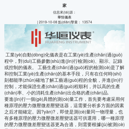
家
信息來(lái)源：
華恒儀表
| 2019-10-08 點(diǎn)擊量： 13574
工業(yè)自動(dòng)化儀表是在工業(yè)生產(chǎn)過(guò)
程中，對(duì)工藝參數(shù)進(jìn)行檢測(cè)、顯示、記錄
或控制的儀表。 工藝生產(chǎn)過(guò)程的檢測(cè)是了解
和控制工業(yè)生產(chǎn)的基本手段，只有在任何時(shí)
刻都能準(zhǔn)確地了解工藝過(guò)程的全貌，并進(jìn)行
控制，才能保證生產(chǎn)過(guò)程順利，并以高的生產
(chǎn)率、小的消耗生產(chǎn)出合格的產(chǎn)品.
要進(jìn)行一個(gè)具體的測(cè)量工作，首先要考慮采用何
種原理的壓力微壓微差壓變送器，這需要分析多方面的因素
之后才能確定。因?yàn)?，即使是測(cè)量同一物理量，也
有多種原理的壓力微壓微差壓變送器可供選用，哪一種原理
的壓力微壓微差壓變送器更為合適，則需要根據(jù)被測(cè)