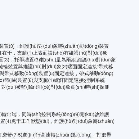
裝置(3)，維護(hù)對(duì)象轉(zhuǎn)動(dòng)裝置
9);其特征在于，支腿(1)上表面設(shè)有維護(hù)對(duì)象
裝置(3)，托舉裝置(3)數(shù)量為兩組;維護(hù)對(duì)象
過(guò)鏈輪裝置與維護(hù)對(duì)象(2)端面固定連接;帶式移
(7)與帶式移動(dòng)裝置(5)固定連接，帶式移動(dòng)
(diào)節(jié)裝置(8)與支腿(1)螺釘固定連接;控制系統
uì)被監(jiān)測(cè)對(duì)象實(shí)時(shí)探測
端，同時(shí)控制系統(tǒng)(9)開(kāi)啟維護
裝置(4)處于工作狀態(tài)，維護(hù)對(duì)象轉(zhuǎn)
磨帶(7-5)進(jìn)行高速轉(zhuǎn)動(dòng)，打磨帶