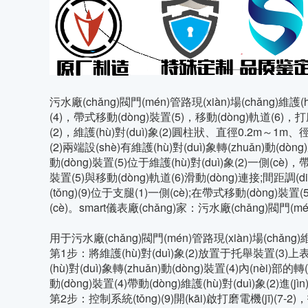
污水廠(chǎng)閥門(mén)管路現(xiàn)場(chǎng)維護(hù)
(4)，帶式移動(dòng)裝置(5)，移動(dòng)軌道(6)
(2)，維護(hù)對(duì)象(2)圓柱狀、直徑0.2m～1m
(2)兩端設(shè)有維護(hù)對(duì)象轉(zhuǎn)動(dò
動(dòng)裝置(5)位于維護(hù)對(duì)象(2)一側(cè)
裝置(5)與移動(dòng)軌道(6)滑動(dòng)連接;間距調(dià
(tǒng)(9)位于支腿(1)一側(cè);在帶式移動(dòng)裝置(5
(cè)。smart儀表廠(chǎng)家：污水廠(chǎng)閥門(
用于污水廠(chǎng)閥門(mén)管路現(xiàn)場(chǎ
第1步：將維護(hù)對(duì)象(2)放置于托舉裝置(3)上表面
(hù)對(duì)象轉(zhuǎn)動(dòng)裝置(4)內(nèi)部的轉
動(dòng)裝置(4)帶動(dòng)維護(hù)對(duì)象(2)進(jì
第2步：控制系統(tǒng)(9)開(kāi)啟打磨電機(jī)(7-2)，