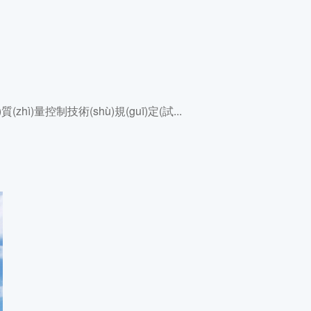
(zhì)量控制技術(shù)規(guī)定(試...