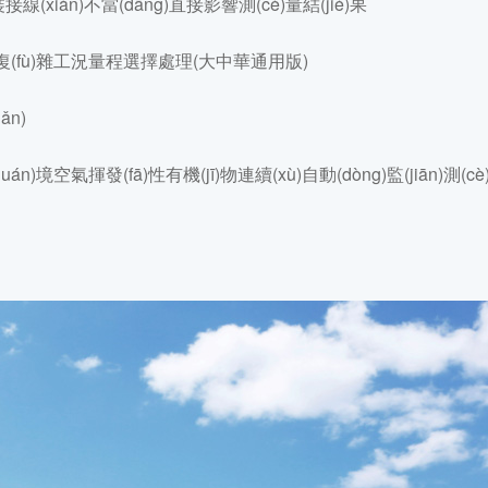
接線(xiàn)不當(dāng)直接影響測(cè)量結(jié)果
(fù)雜工況量程選擇處理(大中華通用版)
ǎn)
n)境空氣揮發(fā)性有機(jī)物連續(xù)自動(dòng)監(jiān)測(cè)質