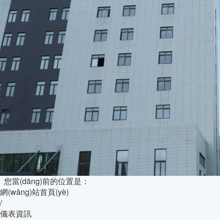
您當(dāng)前的位置是：
網(wǎng)站首頁(yè)
/
儀表資訊