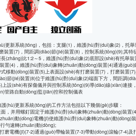
更新系統(tǒng)，包括：支腿(1)，維護(hù)對(duì)象(2)，托舉
，打磨裝置(7)，間距調(diào)節(jié)裝置(8)，控制系統(tǒng)(
、徑長(zhǎng)比1:2～5，維護(hù)對(duì)象(2)底部設(shè)有托舉
ng)裝置(4)，維護(hù)對(duì)象轉(zhuǎn)動(dòng)裝置(4)通
，帶式移動(dòng)裝置(5)上表面設(shè)有打磨裝置(7)，打磨裝置
o)節(jié)裝置(8)位于維護(hù)對(duì)象(2)端面下方，間距調
)上設(shè)有探傷儀并與控制系統(tǒng)(9)導(dǎo)線(xiàn)連接，對(d
mén)管路自動(dòng)監(jiān)控和控制儀表
ng)維護(hù)更新系統(tǒng)的工作方法包括以下幾個(gè)步驟：
，并用螺釘固定于維護(hù)對(duì)象轉(zhuǎn)動(dòng)裝置(4)輸出
(zhuǎn)動(dòng)電機(jī)使維護(hù)對(duì)象轉(zhuǎn)動(dòng)
n)行勻速轉(zhuǎn)動(dòng);
打磨電機(jī)(7-2)通過(guò)帶輪裝置(7-3)帶動(dòng)滾輪(7-4)及打