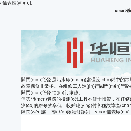
/ 儀表應(yīng)用
smart
閥門(mén)管路是污水廠(chǎng)處理設(shè)備中的常
故障保修非常多。在維修工人進(jìn)行閥門(mén)管路的故障維修
閥門(mén)管路進(jìn)行維修。
但閥門(mén)管路的檢測(cè)工具不便于攜帶，在任務(
測(cè)的維修效率低，較難應(yīng)付各種故障產(
障問(wèn)題，導(dǎo)致維修誤判。smart儀表廠(chǎ