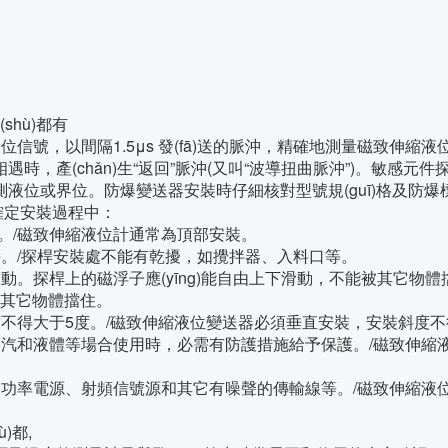
hù)都有
，以間隔1.5μs 發(fā)送的脈沖，精確地測量磁致伸縮液位變
時，產(chǎn)生“返回”脈沖(又叫“波導扭曲脈沖”)。敏感元件探
液位或界位。防爆變送器安裝時仔細核對型號規(guī)格及防爆標志E
是實確定安裝過程中：
。/磁致伸縮液位計通常為頂部安裝。
。/探桿安裝處不能有乾擾，如攪拌器、入料口等。
動。探桿上的磁浮子應(yīng)能自由上下滑動，不能被其它
物體擋住。
得大于5度。/磁致伸縮液位變送器必須垂直安裝，安裝斜度不得大
體等場合使用時，必需有防護措施給予保護。/磁致伸縮液位變送器
率電源、射頻信號源和其它有噪聲的傳輸線等。/磁致伸
)都,