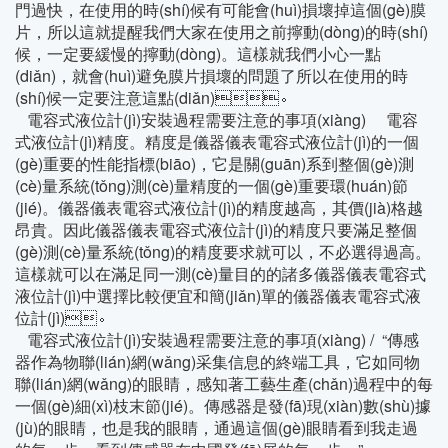
門過快，在使用的時(shí)候有可能會(huì)損壞掉這個(gè)膜
片，所以這就提醒我們大家在使用之前擰動(dòng)的時(shí)
候，一定要緩慢的擰動(dòng)。這樣就我們小心一點
(diǎn)，就會(huì)避免膜片損壞的問題了所以在使用的時
(shí)候一定要注意這點(diǎn)。
電容式液位計(jì)安裝過程需要注意的事項(xiàng) 電容
式液位計(jì)精度。精度是儀器儀表電容式液位計(jì)的一個
(gè)重要的性能指標(biāo)，它是關(guān)系到整個(gè)測
(cè)量系統(tǒng)測(cè)量精度的一個(gè)重要環(huán)節
(jié)。儀器儀表電容式液位計(jì)的精度越高，其價(jià)格越
昂貴。因此儀器儀表電容式液位計(jì)的精度只要滿足整個
(gè)測(cè)量系統(tǒng)的精度要求就可以，不必選得過高。
這樣就可以在滿足同一測(cè)量目的的諸多儀器儀表電容式
液位計(jì)中選擇比較便宜和簡(jiǎn)單的儀器儀表電容式液
位計(jì)。
電容式液位計(jì)安裝過程需要注意的事項(xiàng) / “傳感
器作為物聯(lián)網(wǎng)采集信息的終端工具，它如同物
聯(lián)網(wǎng)的眼睛，感知著工藝生產(chǎn)過程中的每
一個(gè)細(xì)枝末節(jié)。傳感器是發(fā)現(xiàn)數(shù)據
(jù)的眼睛，也是我的眼睛，通過這個(gè)眼睛看到我走過