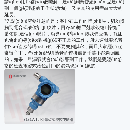
請(qǐng)用戶務(wù)必瞭解，達(dá)到既使產(chǎn)品達(dá)
到一個(gè)理想的工作狀態(tài)，又使其的使用壽命大大的
延長。
*先點(diǎn)需要注意的是：客戶在工作的時(shí)候，切勿接
觸到電容式液位計(jì)膜片，因?yàn)槲覀兛吹饺绻悴恍⌒
慕佑|到這個(gè)膜片，就會(huì)導(dǎo)致我們受傷，而且
也會(huì)導(dǎo)致機(jī)器不正常的工作，所以這就要求我
們?cè)诠ぷ鞯臅r(shí)候，不要去觸摸它，而且大家經(jīng)
常留心下，產(chǎn)品與熱管的連接處是千萬不能夠漏氣
的，如果一旦漏氣就會(huì)影響到工作，我們是要經(jīng)
常的檢查電容式液位計(jì)的漏氣現(xiàn)象的。