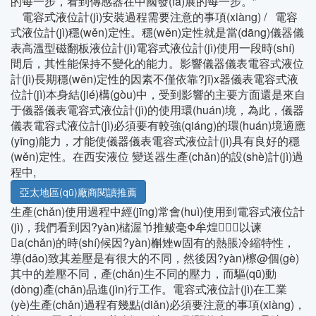
的每一步，看到傳感器在中國發(fā)展的每一步。”
電容式液位計(jì)安裝過程需要注意的事項(xiàng) / 電容
式液位計(jì)穩(wěn)定性。穩(wěn)定性就是當(dāng)儀器儀
表高溫型磁翻板液位計(jì)電容式液位計(jì)使用一段時(shí)
間后，其性能保持不變化的能力。影響儀器儀表電容式液位
計(jì)長期穩(wěn)定性的因素不僅依靠?jī)x器儀表電容式液
位計(jì)本身結(jié)構(gòu)中，受到影響的主要方面還是來自
于儀器儀表電容式液位計(jì)的使用環(huán)境，為此，儀器
儀表電容式液位計(jì)必須要有較強(qiáng)的環(huán)境適應
(yīng)能力，才能使儀器儀表電容式液位計(jì)具有良好的穩
(wěn)定性。在西安液位 變送器生產(chǎn)的設(shè)計(jì)過
程中,
亞太地區(qū)廠商閱讀推薦
生產(chǎn)使用過程中經(jīng)常會(huì)使用到電容式液位計
(jì)，我們看到因?yàn)槠渥兯推鲏毫Φ牟煌以谏
a(chǎn)的時(shí)候因?yàn)槲矬w固有的熱脹冷縮特性，
導(dǎo)致其差壓是有很大的不同，然後因?yàn)檫@個(gè)
其中的差壓不同，產(chǎn)生不同的壓力，而驅(qū)動
(dòng)產(chǎn)品進(jìn)行工作。電容式液位計(jì)在工業
(yè)生產(chǎn)過程有幾點(diǎn)必須要注意的事項(xiàng)，