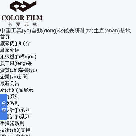
中國工業(yè)自動(dòng)化儀表研發(fā)生產(chǎn)基地
首頁
廠家簡(jiǎn)介
廠家介紹
組織機(jī)構(gòu)
員工風(fēng)采
資質(zhì)榮譽(yù)
企業(yè)新聞
最新公告
產(chǎn)品展示
壓力系列
液位系列
密度計(jì)系列
流量計(jì)系列
手操器系列
技術(shù)支持