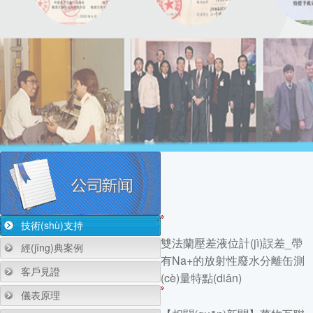
技術(shù)支持
雙法蘭壓差液位計(jì)誤差_帶
經(jīng)典案例
有Na+的放射性廢水分離缶測
客戶見證
(cè)量特點(diǎn)
儀表原理