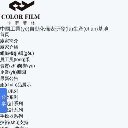
中國工業(yè)自動化儀表研發(fā)生產(chǎn)基地
首頁
廠家簡介
廠家介紹
組織機(jī)構(gòu)
員工風(fēng)采
資質(zhì)榮譽(yù)
企業(yè)新聞
最新公告
產(chǎn)品展示
壓力系列
液位系列
密度計系列
流量計系列
手操器系列
技術(shù)支持