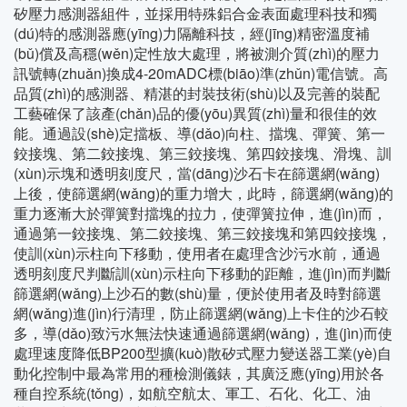
矽壓力感測器組件，並採用特殊鋁合金表面處理科技和獨
(dú)特的感測器應(yīng)力隔離科技，經(jīng)精密溫度補
(bǔ)償及高穩(wěn)定性放大處理，將被測介質(zhì)的壓力
訊號轉(zhuǎn)換成4-20mADC標(biāo)準(zhǔn)電信號。高
品質(zhì)的感測器、精湛的封裝技術(shù)以及完善的裝配
工藝確保了該產(chǎn)品的優(yōu)異質(zhì)量和很佳的效
能。通過設(shè)定擋板、導(dǎo)向柱、擋塊、彈簧、第一
鉸接塊、第二鉸接塊、第三鉸接塊、第四鉸接塊、滑塊、訓
(xùn)示塊和透明刻度尺，當(dāng)沙石卡在篩選網(wǎng)
上後，使篩選網(wǎng)的重力增大，此時，篩選網(wǎng)的
重力逐漸大於彈簧對擋塊的拉力，使彈簧拉伸，進(jìn)而，
通過第一鉸接塊、第二鉸接塊、第三鉸接塊和第四鉸接塊，
使訓(xùn)示柱向下移動，使用者在處理含沙污水前，通過
透明刻度尺判斷訓(xùn)示柱向下移動的距離，進(jìn)而判斷
篩選網(wǎng)上沙石的數(shù)量，便於使用者及時對篩選
網(wǎng)進(jìn)行清理，防止篩選網(wǎng)上卡住的沙石較
多，導(dǎo)致污水無法快速通過篩選網(wǎng)，進(jìn)而使
處理速度降低BP200型擴(kuò)散矽式壓力變送器工業(yè)自
動化控制中最為常用的種檢測儀錶，其廣泛應(yīng)用於各
種自控系統(tǒng)，如航空航太、軍工、石化、化工、油