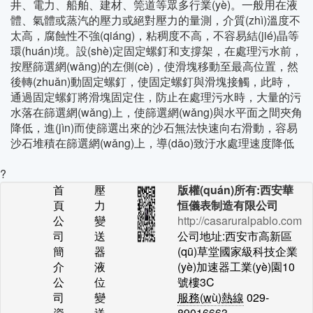
井、電力、船舶、建材、筦道等眾多行業(yè)。一般用在液
體、氣體或蒸汽的壓力或絕對壓力的量測，介質(zhì)溫度不
太高，腐蝕性不強(qiáng)，粘稠度不高，不容易結(jié)晶等
環(huán)境。設(shè)定固定螺釘和支撐架，在處理污水前，
按壓篩選網(wǎng)的左側(cè)，使滑塊移動至最高位置，然
後轉(zhuǎn)動固定螺釘，使固定螺釘與滑塊接觸，此時，
通過固定螺釘將滑塊固定住，防止在處理污水時，大量的污
水落在篩選網(wǎng)上，使篩選網(wǎng)與水平面之間夾角
降低，進(jìn)而使篩選出來的沙石無法快速向右滑動，容易
沙石堆積在篩選網(wǎng)上，導(dǎo)致汙水處理速度降低
?
首
壓
版權(quán)所有:西安華
頁
力
恒儀表制造有限公司
公
變
http://casaruralpablo.com
司
送
公司地址:西安市高新區
簡
器
(qū)草堂國家級科技企業
介
液
(yè)加速器工業(yè)園10
公
位
號樓3C
司
變
服務(wù)熱線
029-
資
送
89016663