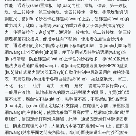
性能。通過設(shè)置擋板、導(dǎo)向柱、擋塊、彈簧、第一鉸接
塊、第二鉸接塊、第三鉸接塊、第四鉸接塊、滑塊、指示塊和透明
刻度尺，當(dāng)沙石卡在篩選網(wǎng)上后，使篩選網(wǎng)的
重力增大，此時，篩選網(wǎng)的重力逐漸大于彈簧對擋塊的拉
力，使彈簧拉伸，進(jìn)而，通過第一鉸接塊、第二鉸接塊、第三鉸
接塊和第四鉸接塊，使指示柱向下移動，使用者在處理含沙污水
前，通過透明刻度尺判斷指示柱向下移動的距離，進(jìn)而判斷篩選
網(wǎng)上沙石的數(shù)量，便于使用者及時對篩選網(wǎng)進
(jìn)行清理，防止篩選網(wǎng)上卡住的沙石較多，導(dǎo)致污水
無法快速通過篩選網(wǎng)，進(jìn)而使處理速度降低BP200型擴
(kuò)散硅式壓力變送器工業(yè)自動化控制中最為常用的 種檢測儀
表，其廣泛應(yīng)用于各種自控系統(tǒng)，如航空航天、 軍工、
石化、 化工、 油井、 電力、 船舶、 建材、 管道等眾多行業(yè)。
一般用在液體、 氣體或蒸汽的壓力或絕對壓力的測量，介質(zhì)溫
度不太高，腐蝕性不強(qiáng)，粘稠度不高，不容易結(jié)晶等環
(huán)境。設(shè)置固定螺釘和支撐架，在處理污水前，按壓篩選
網(wǎng)的左側(cè)，使滑塊移動至最高位置，然后轉(zhuǎn)動固
定螺釘，使固定螺釘與滑塊接觸，此時，通過固定螺釘將滑塊固定
住，防止在處理污水時，大量的污水落在篩選網(wǎng)上，使篩選
網(wǎng)與水平面之間夾角降低，進(jìn)而使篩選出來的沙石無法