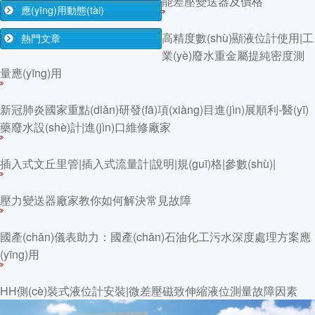
能差壓變送器及價格
應(yīng)用動態(tài)
高精度數(shù)顯液位計使用|工
熱門文章
業(yè)廢水重金屬提純密度測
量應(yīng)用
新冠肺炎國家重點(diǎn)研發(fā)項(xiàng)目進(jìn)展順利-醫(yī)
藥廢水設(shè)計|進(jìn)口維修廠家
插入式文丘里管|插入式流量計|說明|規(guī)格|參數(shù)|
壓力變送器廠家教你如何解決常見故障
國產(chǎn)儀表助力：國產(chǎn)石油化工污水深度處理方案應
(yīng)用
HH側(cè)裝式液位計安裝|微差壓磁致伸縮液位測量故障因素