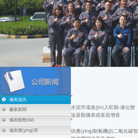
儀表資訊
水泥市場進(jìn)入旺期-液位變
廠家新聞
送器類儀表或喜迎增長
儀表動態(tài)
儀表應(yīng)用
供應(yīng)制氧機(jī)二氧化碳智