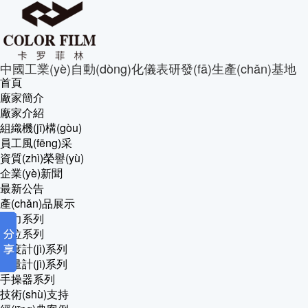
中國工業(yè)自動(dòng)化儀表研發(fā)生產(chǎn)基地
首頁
廠家簡介
廠家介紹
組織機(jī)構(gòu)
員工風(fēng)采
資質(zhì)榮譽(yù)
企業(yè)新聞
最新公告
產(chǎn)品展示
壓力系列
液位系列
密度計(jì)系列
流量計(jì)系列
手操器系列
技術(shù)支持