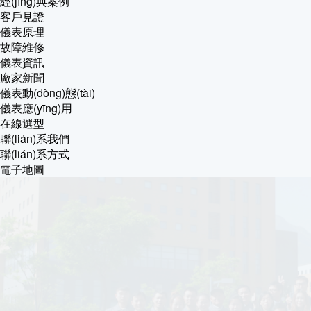
經(jīng)典案例
客戶見證
儀表原理
故障維修
儀表資訊
廠家新聞
儀表動(dòng)態(tài)
儀表應(yīng)用
在線選型
聯(lián)系我們
聯(lián)系方式
電子地圖