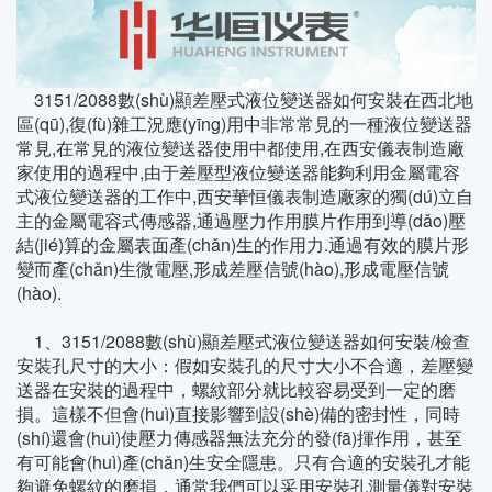
3151/2088數(shù)顯差壓式液位變送器如何安裝在西北地
區(qū),復(fù)雜工況應(yīng)用中非常常見的一種液位變送器
常見,在常見的液位變送器使用中都使用,在西安儀表制造廠
家使用的過程中,由于差壓型液位變送器能夠利用金屬電容
式液位變送器的工作中,西安華恒儀表制造廠家的獨(dú)立自
主的金屬電容式傳感器,通過壓力作用膜片作用到導(dǎo)壓
結(jié)算的金屬表面產(chǎn)生的作用力.通過有效的膜片形
變而產(chǎn)生微電壓,形成差壓信號(hào),形成電壓信號
(hào).
1、3151/2088數(shù)顯差壓式液位變送器如何安裝/檢查
安裝孔尺寸的大小：假如安裝孔的尺寸大小不合適，差壓變
送器在安裝的過程中，螺紋部分就比較容易受到一定的磨
損。這樣不但會(huì)直接影響到設(shè)備的密封性，同時
(shí)還會(huì)使壓力傳感器無法充分的發(fā)揮作用，甚至
有可能會(huì)產(chǎn)生安全隱患。只有合適的安裝孔才能
夠避免螺紋的磨損，通常我們可以采用安裝孔測量儀對安裝