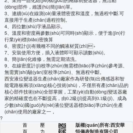
2、采用一體化結(jié)構(gòu)的兩線制變送器，無活動
(dòng)部件，維護(hù)簡(jiǎn)單。
3、連續(xù)在線測(cè)量液體密度和溫度，無過程中斷.可
直接用于生產(chǎn)過程控制。
4、四位數(shù)字液晶顯示。
5、溫度和密度兩參數(shù)可同時(shí)顯示，便于進(jìn)行
行業(yè)標(biāo)密換算
6、密度計(jì)有幾種不同的觸液材質(zhì)。
7、安裝使用方便，插入液體即可顯示讀數(shù)。
8、簡(jiǎn)化維修，無需定期清洗。
9、在線密度計(jì)校準(zhǔn)無需標(biāo)準(zhǔn)參考源、
無需實(shí)驗(yàn)室校準(zhǔn)、無過程中斷。
西安液位變送器生產(chǎn)廠家作為研發(fā)出傳感器和智
能電路板兩項(xiàng)核心技術(shù)，不僅所有產(chǎn)品的
核心部件技術(shù)全部掌握，工業(yè)自動(dòng)變送器廠
家的精確度也在不斷提高，由
級(jí)提高到
級(jí)。成為
0.2
0.1
少數(shù)國(guó)內(nèi)液位變送器標(biāo)準(zhǔn)生產
(chǎn)使用的廠家之一，
?
首
壓
版權(quán)所有:西安華
頁
力
恒儀表制造有限公司