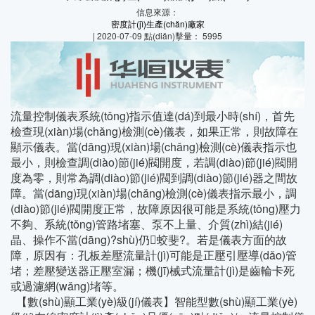
信息來源：
密度計(jì)生產(chǎn)廠家
| 2020-07-09 點(diǎn)擊量： 5995
流量控制儀表系統(tǒng)指示值達(dá)到最小時(shí)，首先
檢查現(xiàn)場(chǎng)檢測(cè)儀表，如果正常，則故障在
顯示儀表。當(dāng)現(xiàn)場(chǎng)檢測(cè)儀表指示也
最小，則檢查調(diào)節(jié)閥開度，若調(diào)節(jié)閥開
度為零，則常為調(diào)節(jié)閥到調(diào)節(jié)器之間故
障。當(dāng)現(xiàn)場(chǎng)檢測(cè)儀表指示最小，調
(diào)節(jié)閥開度正常，故障原因很可能是系統(tǒng)壓力
不夠、系統(tǒng)管路堵塞、泵不上量、介質(zhì)結(jié)
晶、操作不當(dāng)?shù)仍蛟斐?。若是儀表方面的故
障，原因有：孔板差壓流量計(jì)可能是正壓引壓導(dǎo)管
堵；差壓變送器正壓室漏；機(jī)械式流量計(jì)是齒輪卡死
或過濾網(wǎng)堵等。
【數(shù)顯工業(yè)級(jí)儀表】智能型數(shù)顯工業(yè)