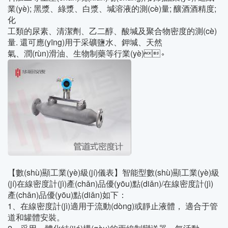
業(yè); 黑漿、綠漿、白漿、堿溶液的測(cè)量; 釀酒酒精度;
化
工類的尿素、清潔劑、乙二醇、酸堿及聚合物密度的測(cè)
量. 還可應(yīng)用于采礦鹽水、鉀堿、天然
氣、潤(rùn)滑油、生物制藥等行業(yè)。
【數(shù)顯工業(yè)級(jí)儀表】智能型數(shù)顯工業(yè)級
(jí)在線密度計(jì)產(chǎn)品優(yōu)點(diǎn)/在線密度計(jì)
產(chǎn)品優(yōu)點(diǎn)如下：
1、在線密度計(jì)適用于流動(dòng)或靜止液體， 適合于管
道和罐體安裝。