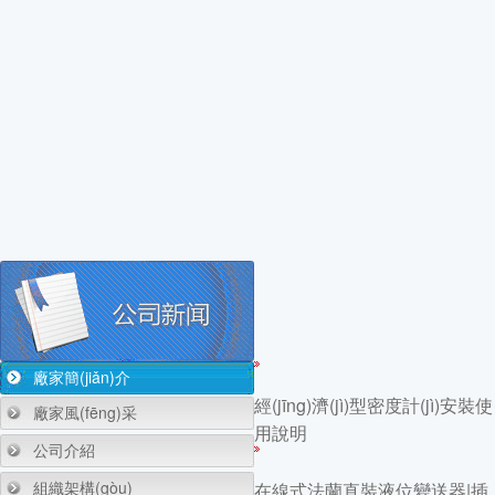
廠家簡(jiǎn)介
經(jīng)濟(jì)型密度計(jì)安裝使
廠家風(fēng)采
用說明
公司介紹
組織架構(gòu)
在線式法蘭直裝液位變送器|插