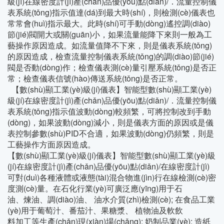
級(jí)在線密度計(jì)產(chǎn)品優(yōu)點(diǎn)/．流量控制儀
表系統(tǒng)指示值達(dá)到最大時(shí)，則檢測(cè)儀表也
常常會(huì)指示最大。此時(shí)可手動(dòng)遙控調(diào)
節(jié)閥開大或關(guān)小，如果流量能降下來則一般為工
藝操作原因造成。如流量值降不下來，則是儀表系統(tǒng)
的原因造成，檢查流量控制儀表系統(tǒng)的調(diào)節(jié)
閥是否動(dòng)作；檢查儀表測(cè)量引壓系統(tǒng)是否正
常；檢查儀表信號(hào)傳送系統(tǒng)是否正常。
【數(shù)顯工業(yè)級(jí)儀表】智能型數(shù)顯工業(yè)
級(jí)在線密度計(jì)產(chǎn)品優(yōu)點(diǎn)/．流量控制儀
表系統(tǒng)指示值波動(dòng)較頻繁，可將控制改到手動
(dòng)，如果波動(dòng)減小，則是儀表方面的原因或是儀
表控制參數(shù)PID不合適，如果波動(dòng)仍頻繁，則是
工藝操作方面原因造成。
【數(shù)顯工業(yè)級(jí)儀表】智能型數(shù)顯工業(yè)級
(jí)在線密度計(jì)產(chǎn)品優(yōu)點(diǎn)/在線密度計(jì)
可對(duì)各種液體或液態(tài)混合物進(jìn)行在線檢測(cè)密
度測(cè)量。在石化行業(yè)可廣泛應(yīng)用于石
油、煉油、調(diào)油、 油水介質(zhì)檢測(cè); 在食品工業
(yè)用于葡萄汁、番茄汁、果糖漿、 植物油及軟飲
料加工等生產(chǎn)現(xiàn)場(chǎng); 奶制品業(yè); 造紙