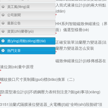
入筒式液液位計(jì)的兩大特點
員工風(fēng)采
(diǎn)
公司新聞
最新公告
HH系列智能磁致伸縮液位（界
面）儀選型樣冊(cè)
資質(zhì)榮譽(yù)
應(yīng)用動(dòng)態(tài)
正確安裝單法蘭壓力變送器|法
蘭壓力變送器怎么安裝
熱門文章
磁致伸縮液位計(jì)移傳感器在
液位測(cè)量中原理
螺紋接口尺寸英制國(guó)標(biāo)換算（二）
[防震型液位計(jì)]不銹鋼壓力表特別注意7個(gè)事項(xiàng)
3151法蘭式隔膜液位變送器_火電機(jī)組“全時(shí)段脫硝”項