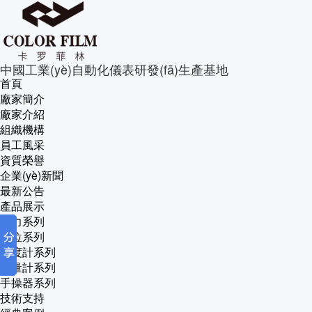
中國工業(yè)自動化儀表研發(fā)生產基地
首頁
廠家簡介
廠家介紹
組織機構
員工風采
資質榮譽
企業(yè)新聞
最新公告
產品展示
壓力系列
液位系列
密度計系列
流量計系列
手操器系列
技術支持