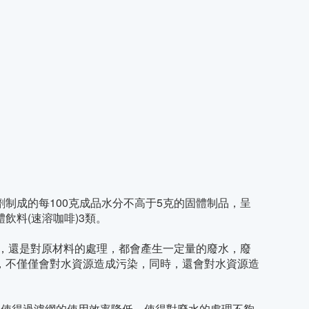
加劑制成的每100克成品水分不高于5克的固體制品，呈
固體飲料(速溶咖啡)3類。
還是對原材料的處理，都會產生一定量的廢水，廢
，不僅僅會對水資源造成污染，同時，還會對水資源造
使得過濾網的使用效率降低，使得對廢水的處理不夠