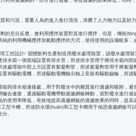
雜質和污泥，需要人為的進入進行清洗，浪費了人力物力以及財力
充分反應，會利用攪拌裝置對其進行攪拌，但是，傳統(t
，而單純的利用機械攪拌加氣動攪拌的方式，使得使用的設備較多，
控設計/ 固體飲料生產制造用廢水處理裝置，該廢水處理裝置包
水箱一側底端設置有排水管，所述排水管用于將排水箱內部的
所述處理箱中部上方設置有絮凝劑管，所述絮凝劑管用于將絮凝
端設置有驅動電機，所述驅動電機輸出軸上安裝有驅動齒輪，
與排水箱連接處，用于對廢水中的雜質進行過濾和吸附，避免廢
合連接，通過驅動電機帶動過濾網板轉動，當對廢水進行過
使用率降低，有效地提高過濾網板的過濾效果的同時，提高
開設有工型卡槽，所述防水環(huán)和工型卡槽用于保證過濾網板可以
。
：