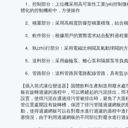
1、控制部分：上位機采用高可靠性工業(yè)控制微機
體化的控制機柜中，方便操作
2、稱重部分：采用高精度防爆型稱重模塊，結合稱重
3、軟件部分：根據用戶的實際需求結合配料過程量身定
4、執(zhí)行部分：采用電磁比例閥及氣動球閥的方式進行投
5、送料部分：采用齒輪泵、離心泵和隔膜泵等負責送料
6、管路部分：送料管路與電路配線管路，具有監(jiā
【插入筒式液位變送器】固體飲料生產制造用廢水處理
板在旋轉過濾的過程中，可以將鏟起的污泥排出
設置，使得污泥在通過排污管被排出時，避免
管位置處開設有旋轉槽，保證了排污管隨過濾網板
動，使得過濾網板可以在對廢水進行過濾的過程中進行
塞情況，由于利用過濾網板的不同部位對廢水進行