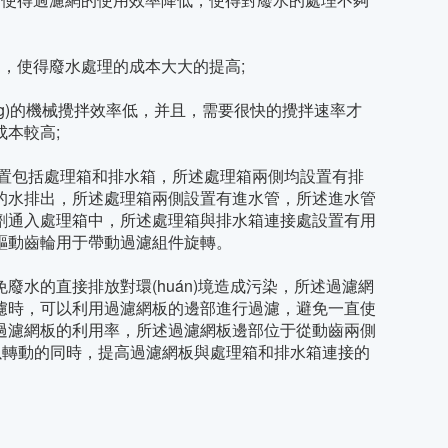
，使得廢水處理的成本大大的提高;
ǒng)的機械攪拌效率低，并且，需要很快的攪拌速率才
成本較高;
括處理箱和排水箱，所述處理箱兩側均設置有排
水排出，所述處理箱兩側設置有進水管，所述進水管
劑通入處理箱中，所述處理箱與排水箱連接處設置有用
所述驅動齒輪用于帶動過濾組件旋轉。
水的直接排放對環(huán)境造成污染，所述過濾網
濾時，可以利用過濾網板的邊部進行過濾，避免一直使
過濾網板的利用率，所述過濾網板邊部位于從動齒兩側
轉動的同時，提高過濾網板與處理箱和排水箱連接的