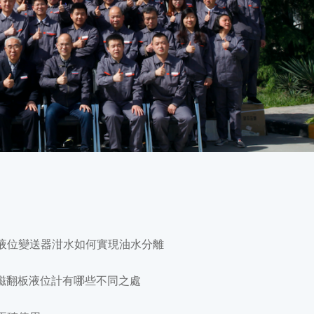
型雙法蘭液位變送器泔水如何實現油水分離
型磁翻板液位計有哪些不同之處