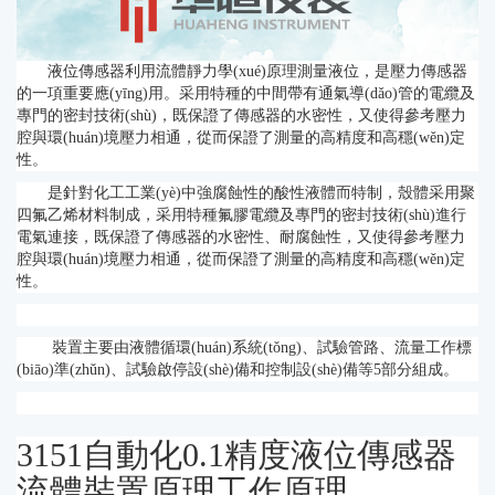
液位傳感器利用流體靜力學(xué)原理測量液位，是壓力傳感器
的一項重要應(yīng)用。采用特種的中間帶有通氣導(dǎo)管的電纜及
專門的密封技術(shù)，既保證了傳感器的水密性，又使得參考壓力
腔與環(huán)境壓力相通，從而保證了測量的高精度和高穩(wěn)定
性。
是針對化工工業(yè)中強腐蝕性的酸性液體而特制，殼體采用聚
四氟乙烯材料制成，采用特種氟膠電纜及專門的密封技術(shù)進行
電氣連接，既保證了傳感器的水密性、耐腐蝕性，又使得參考壓力
腔與環(huán)境壓力相通，從而保證了測量的高精度和高穩(wěn)定
性。
裝置主要由液體循環(huán)系統(tǒng)、試驗管路、流量工作標
(biāo)準(zhǔn)、試驗啟停設(shè)備和控制設(shè)備等5部分組成。
3151自動化0.1精度液位傳感器
流體裝置原理工作原理