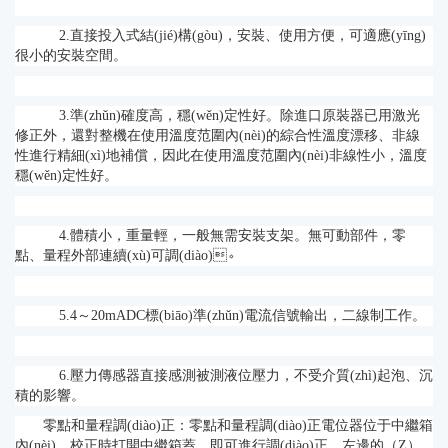
2.直接投入式結(jié)構(gòu)，安裝、使用方便，可適應(yīng)
很小的安裝空間。
3.準(zhǔn)確度高，穩(wěn)定性好。除進口原裝器已用激光
修正外，還對整機在使用溫度范圍內(nèi)的綜合性溫度漂移、非線
性進行精細(xì)地補償，因此在使用溫度范圍內(nèi)非線性小，溫度
穩(wěn)定性好。
4.體積小，重量輕，一般無需安裝支架。無可動部件，零
點、量程外部連續(xù)可調(diào)。
5.4～20mADC標(biāo)準(zhǔn)電流信號輸出，二線制工作。
6.壓力傳感器直接感測被測液位壓力，不受介質(zhì)起泡、沉
積的影響。
零點和量程調(diào)正：零點和量程調(diào)正電位器位于中繼箱
內(nèi)。校正時打開中繼箱蓋，即可進行調(diào)正，左邊的（Z）