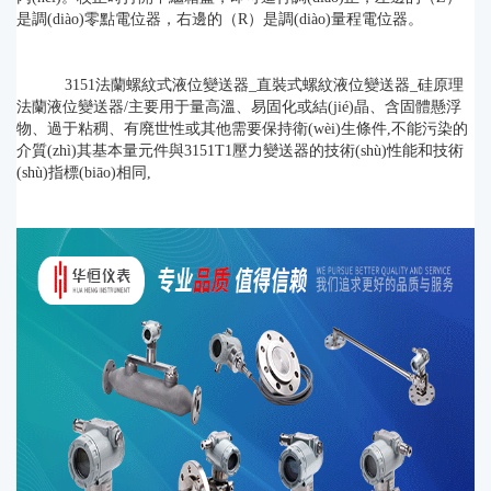
是調(diào)零點電位器，右邊的（R）是調(diào)量程電位器。
3151法蘭螺紋式液位變送器_直裝式螺紋液位變送器_硅原理
法蘭液位變送器/主要用于量高溫、易固化或結(jié)晶、含固體懸浮
物、過于粘稠、有廃世性或其他需要保持衛(wèi)生條件,不能污染的
介質(zhì)其基本量元件與3151T1壓力變送器的技術(shù)性能和技術
(shù)指標(biāo)相同,