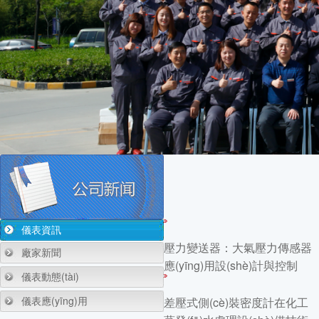
儀表資訊
壓力變送器：大氣壓力傳感器
廠家新聞
應(yīng)用設(shè)計與控制
儀表動態(tài)
儀表應(yīng)用
差壓式側(cè)裝密度計在化工