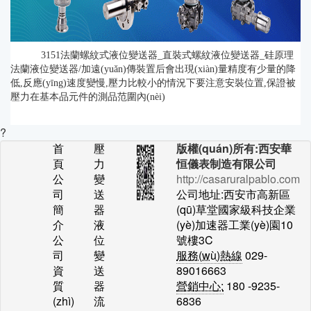
3151法蘭螺紋式液位變送器_直裝式螺紋液位變送器_硅原理
法蘭液位變送器/加遠(yuǎn)傳裝置后會出現(xiàn)量精度有少量的降
低,反應(yīng)速度變慢,壓力比較小的情況下要注意安裝位置,保證被
壓力在基本品元件的測品范圍內(nèi)
?
首
壓
版權(quán)所有:西安華
頁
力
恒儀表制造有限公司
公
變
http://casaruralpablo.com
司
送
公司地址:西安市高新區
簡
器
(qū)草堂國家級科技企業
介
液
(yè)加速器工業(yè)園10
公
位
號樓3C
司
變
服務(wù)熱線
029-
資
送
89016663
質
器
營銷中心:
180 -9235-
(zhì)
流
6836