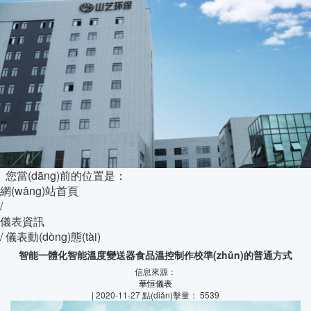
您當(dāng)前的位置是：
網(wǎng)站首頁
/
儀表資訊
/ 儀表動(dòng)態(tài)
智能一體化智能溫度變送器食品溫控制作校準(zhǔn)的普通方式
信息來源：
華恒儀表
| 2020-11-27 點(diǎn)擊量： 5539