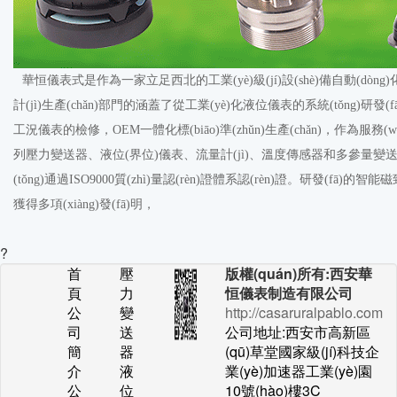
華恒儀表式是作為一家立足西北的工業(yè)級(jí)設(shè)備自動(dòng)化儀表的生
計(jì)生產(chǎn)部門的涵蓋了從工業(yè)化液位儀表的系統(tǒng)研發(fā)創(c
工況儀表的檢修，OEM一體化標(biāo)準(zhǔn)生產(chǎn)，作為服務(wù
列壓力變送器、液位(界位)儀表、流量計(jì)、溫度傳感器和多參量變送器，
(tǒng)通過ISO9000質(zhì)量認(rèn)證體系認(rèn)證。研發(fā
獲得多項(xiàng)發(fā)明，
?
首
壓
版權(quán)所有:西安華
頁
力
恒儀表制造有限公司
公
變
http://casaruralpablo.com
司
送
公司地址:西安市高新區
簡
器
(qū)草堂國家級(jí)科技企
介
液
業(yè)加速器工業(yè)園
公
位
10號(hào)樓3C