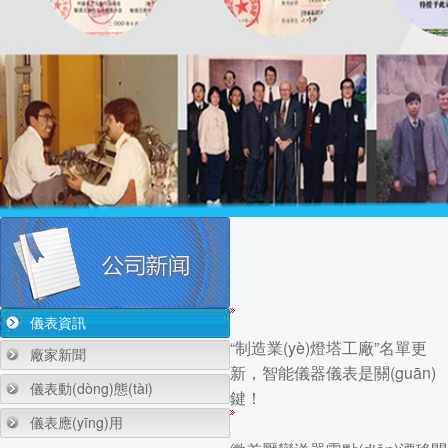
儀表資訊
“制造業(yè)燈塔工廠”名單更
廠家新聞
新，智能儀器儀表是關(guān)
儀表動(dòng)態(tài)
鍵！
儀表應(yīng)用