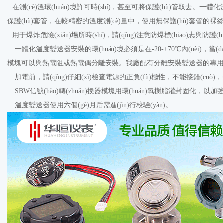
在測(cè)溫環(huán)境許可時(shí)，甚至可將保護(hù)管取去
保護(hù)套管，在較精密的溫度測(cè)量中，使用無保護(hù)套管的裸絲
用于爆炸危險(xiǎn)場所時(shí)，請(qǐng)注意防爆標(biāo)志與防護(
·一體化溫度變送器安裝的環(huán)境必須是在-20-+70℃內(nèi)，當(dān
模塊可以與熱電阻或熱電偶分離安裝。我廠配有分離安裝變送器的專
·加電前，請(qǐng)仔細(xì)檢查電源的正負(fù)極性，不能接錯(
·SBW信號(hào)轉(zhuǎn)換器模塊用環(huán)氧樹脂灌封固化，以加強(qiá
·溫度變送器使用六個(gè)月后需進(jìn)行校驗(yàn)。