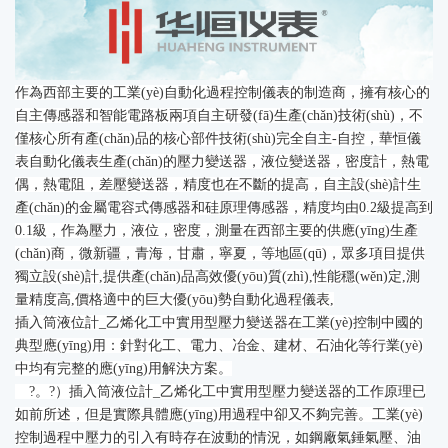
作為西部主要的工業(yè)自動化過程控制儀表的制造商，擁有核心的
自主傳感器和智能電路板兩項自主研發(fā)生產(chǎn)技術(shù)，不
僅核心所有產(chǎn)品的核心部件技術(shù)完全自主-自控，華恒儀
表自動化儀表生產(chǎn)的壓力變送器，液位變送器，密度計，熱電
偶，熱電阻，差壓變送器，精度也在不斷的提高，自主設(shè)計生
產(chǎn)的金屬電容式傳感器和硅原理傳感器，精度均由0.2級提高到
0.1級，作為壓力，液位，密度，測量在西部主要的供應(yīng)生產
(chǎn)商，微新疆，青海，甘肅，寧夏，等地區(qū)，眾多項目提供
獨立設(shè)計,提供產(chǎn)品高效優(yōu)質(zhì),性能穩(wěn)定,測
量精度高,價格適中的巨大優(yōu)勢自動化過程儀表,
插入筒液位計_乙烯化工中實用型壓力變送器在工業(yè)控制中國的
典型應(yīng)用：針對化工、電力、冶金、建材、石油化等行業(yè)
中均有完整的應(yīng)用解決方案。
?。?）插入筒液位計_乙烯化工中實用型壓力變送器的工作原理已
如前所述，但是實際具體應(yīng)用過程中卻又不夠完善。工業(yè)
控制過程中壓力的引入有時存在波動的情況，如鋼廠氣錘氣壓、油