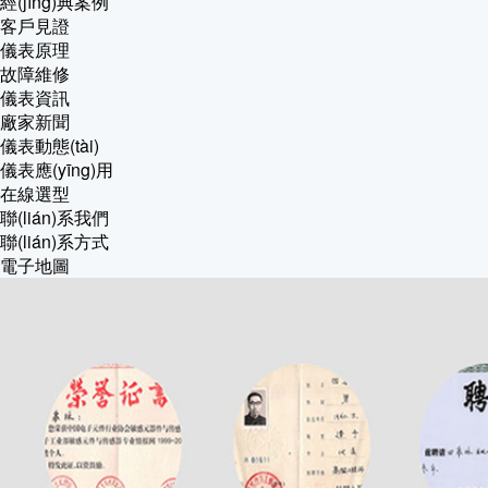
經(jīng)典案例
客戶見證
儀表原理
故障維修
儀表資訊
廠家新聞
儀表動態(tài)
儀表應(yīng)用
在線選型
聯(lián)系我們
聯(lián)系方式
電子地圖