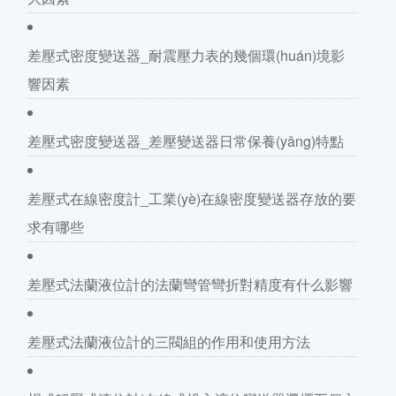
差壓式密度變送器_耐震壓力表的幾個環(huán)境影
響因素
差壓式密度變送器_差壓變送器日常保養(yǎng)特點
差壓式在線密度計_工業(yè)在線密度變送器存放的要
求有哪些
差壓式法蘭液位計的法蘭彎管彎折對精度有什么影響
差壓式法蘭液位計的三閥組的作用和使用方法