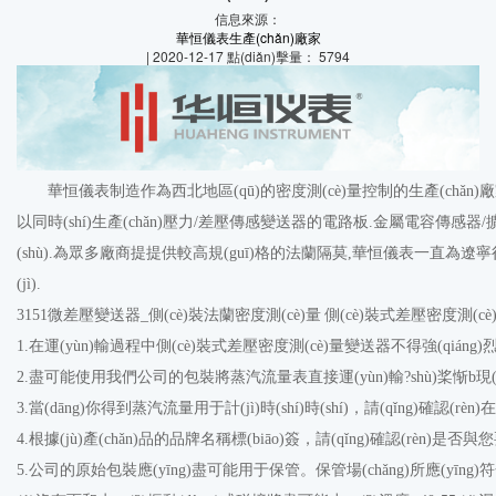
信息來源：
華恒儀表生產(chǎn)廠家
| 2020-12-17 點(diǎn)擊量： 5794
華恒儀表制造作為西北地區(qū)的密度測(cè)量控制的生產(chǎn)廠家
以同時(shí)生產(chǎn)壓力/差壓傳感變送器的電路板.金屬電容傳感器
(shù).為眾多廠商提提供較高規(guī)格的法蘭隔莫,華恒儀表一直為遼寧很多
(jì).
3151微差壓變送器_側(cè)裝法蘭密度測(cè)量 側(cè)裝式差壓密度測(c
1.在運(yùn)輸過程中側(cè)裝式差壓密度測(cè)量變送器不得強(qiá
2.盡可能使用我們公司的包裝將蒸汽流量表直接運(yùn)輸?shù)桨惭b現(xià
3.當(dāng)你得到蒸汽流量用于計(jì)時(shí)時(shí)，請(qǐng)確認(
4.根據(jù)產(chǎn)品的品牌名稱標(biāo)簽，請(qǐng)確認(rèn)是否與您
5.公司的原始包裝應(yīng)盡可能用于保管。保管場(chǎng)所應(yīng