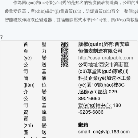
作為國(guó)內(nèi)優(yōu)秀的是知名的密度儀表制造商，公司的主要
參量變送器，產(chǎn)品計(jì)量資質(zhì)，防爆資質(zhì)齊全，整個(gè
智能磁致伸縮液位變送器，雙隔離靜壓式水準(zhǔn)儀，風(fēng)荷載變送器
?
首
壓
版權(quán)所有:西安華
頁
力
恒儀表制造有限公司
(yè)
變
http://casaruralpablo.com
公
送
公司地址:西安市高新區
司
器
(qū)草堂國(guó)家級(jí)
簡
液
科技企業(yè)加速器工業
(jiǎn)
位
(yè)園10號(hào)樓3C
介
變
服務(wù)熱線
029-
公
送
89016663
司
器
營(yíng)銷中心:
180
資
流
-9235-6836
質
量
郵箱
(zhì)
變
smart_cn@vip.163.com
產
送