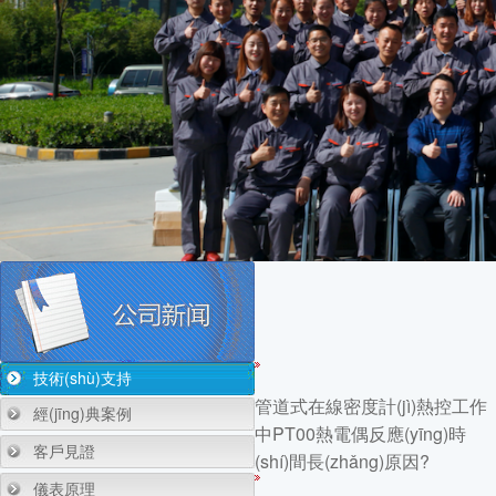
技術(shù)支持
管道式在線密度計(jì)熱控工作
經(jīng)典案例
中PT00熱電偶反應(yīng)時
客戶見證
(shí)間長(zhǎng)原因?
儀表原理