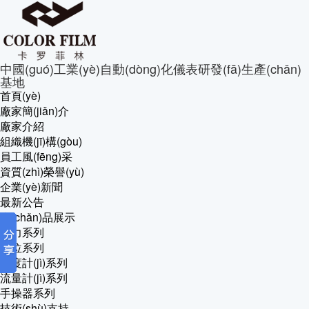
中國(guó)工業(yè)自動(dòng)化儀表研發(fā)生產(chǎn)
基地
首頁(yè)
廠家簡(jiǎn)介
廠家介紹
組織機(jī)構(gòu)
員工風(fēng)采
資質(zhì)榮譽(yù)
企業(yè)新聞
最新公告
產(chǎn)品展示
壓力系列
液位系列
密度計(jì)系列
流量計(jì)系列
手操器系列
技術(shù)支持