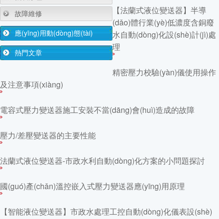
【法蘭式液位變送器】半導
故障維修
(dǎo)體行業(yè)低濃度含銅廢
應(yīng)用動(dòng)態(tài)
水自動(dòng)化設(shè)計(jì)處
理
熱門文章
精密壓力校驗(yàn)儀使用操作
及注意事項(xiàng)
電容式壓力變送器施工安裝不當(dāng)會(huì)造成的故障
壓力/差壓變送器的主要性能
法蘭式液位變送器-市政水利自動(dòng)化方案的小問題探討
國(guó)產(chǎn)溫控嵌入式壓力變送器應(yīng)用原理
【智能液位變送器】市政水處理工控自動(dòng)化儀表設(shè)