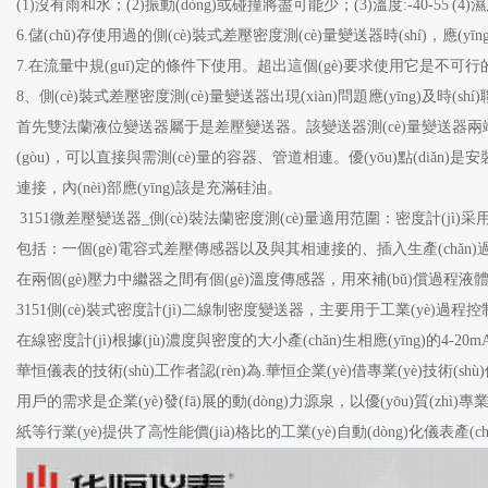
(1)沒有雨和水；(2)振動(dòng)或碰撞將盡可能少；(3)溫度:-40-55 (4)濕
6.儲(chǔ)存使用過的側(cè)裝式差壓密度測(cè)量變送器時(shí)
7.在流量中規(guī)定的條件下使用。超出這個(gè)要求使用它是不可行的
8、側(cè)裝式差壓密度測(cè)量變送器出現(xiàn)問題應(yīng)及時(sh
首先雙法蘭液位變送器屬于是差壓變送器。該變送器測(cè)量變送器兩端壓力
(gòu)，可以直接與需測(cè)量的容器、管道相連。優(yōu)點(diǎn)
連接，內(nèi)部應(yīng)該是充滿硅油。
3151微差壓變送器_側(cè)裝法蘭密度測(cè)量適用范圍：密度計(jì)采用先進
包括：一個(gè)電容式差壓傳感器以及與其相連接的、插入生產(chǎn)過程的一
在兩個(gè)壓力中繼器之間有個(gè)溫度傳感器，用來補(bǔ)償過程液
3151側(cè)裝式密度計(jì)二線制密度變送器，主要用于工業(yè)過程控制
在線密度計(jì)根據(jù)濃度與密度的大小產(chǎn)生相應(yīng)的4-20mA信號(
華恒儀表的技術(shù)工作者認(rèn)為.華恒企業(yè)借專業(yè)技術(shù)優(yō
用戶的需求是企業(yè)發(fā)展的動(dòng)力源泉，以優(yōu)質(zhì
紙等行業(yè)提供了高性能價(jià)格比的工業(yè)自動(dòng)化儀表產(ch