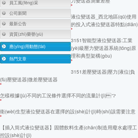
力變送器測量差壓
員工風(fēng)采
公司新聞
液位變送器_西北地區(qū)使用
最新公告
的投入式液位變送器特點(diǎn)
資質(zhì)榮譽(yù)
3151智能型液位變送器:工業
應(yīng)用動態(tài)
(yè)級壓力變送器系統(tǒng)原
理和典型架構(gòu)
熱門文章
3151差壓變送器|壓力|液位|負
(fù)壓變送器|微差壓變送器
怎樣根據(jù)不同的工況條件選擇不同的流量計(jì)？
衛(wèi)生型液位變送器在選擇的設(shè)計(jì)時(shí)該需要注意
【插入筒式液位變送器】固體飲料生產(chǎn)制造用廢水處理工
控設(shè)計(jì)