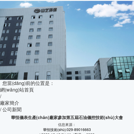
您當(dāng)前的位置是：
網(wǎng)站首頁
/
廠家簡介
/ 公司新聞
華恒儀表生產(chǎn)廠家參加第五屆石油儀控技術(shù)大會
信息來源：
華恒技術(shù):029-89016663