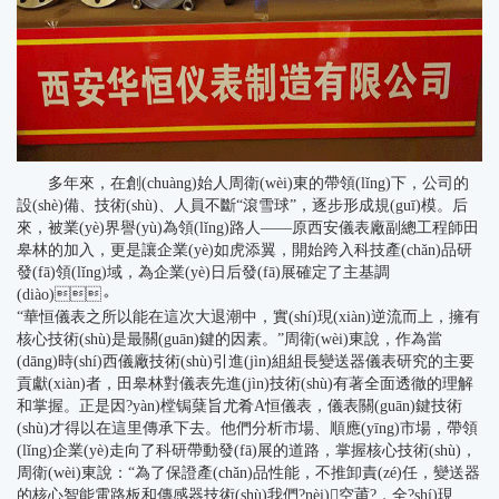
多年來，在創(chuàng)始人周衛(wèi)東的帶領(lǐng)下，公司的
設(shè)備、技術(shù)、人員不斷“滾雪球”，逐步形成規(guī)模。后
來，被業(yè)界譽(yù)為領(lǐng)路人——原西安儀表廠副總工程師田
皋林的加入，更是讓企業(yè)如虎添翼，開始跨入科技產(chǎn)品研
發(fā)領(lǐng)域，為企業(yè)日后發(fā)展確定了主基調
(diào)。
“華恒儀表之所以能在這次大退潮中，實(shí)現(xiàn)逆流而上，擁有
核心技術(shù)是最關(guān)鍵的因素。”周衛(wèi)東說，作為當
(dāng)時(shí)西儀廠技術(shù)引進(jìn)組組長變送器儀表研究的主要
貢獻(xiàn)者，田皋林對儀表先進(jìn)技術(shù)有著全面透徹的理解
和掌握。正是因?yàn)樘锔蘖旨尤肴A恒儀表，儀表關(guān)鍵技術
(shù)才得以在這里傳承下去。他們分析市場、順應(yīng)市場，帶領
(lǐng)企業(yè)走向了科研帶動發(fā)展的道路，掌握核心技術(shù)，
周衛(wèi)東說：“為了保證產(chǎn)品性能，不推卸責(zé)任，變送器
的核心智能電路板和傳感器技術(shù)我們?nèi)空莆?，全?shí)現