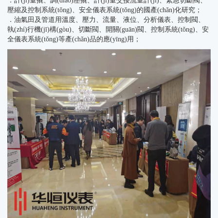
．計(jì)量撬、調(diào)壓撬、計(jì)量交接流量計(jì)、緊急切斷閥、
壓縮及控制系統(tǒng)、安全儀表系統(tǒng)的國產(chǎn)化研究；
．油氣田及管道用溫度、壓力、流量、液位、分析儀表、控制閥、
執(zhí)行機(jī)構(gòu)、切斷閥、開關(guān)閥、控制系統(tǒng)、安
全儀表系統(tǒng)等產(chǎn)品的應(yīng)用；