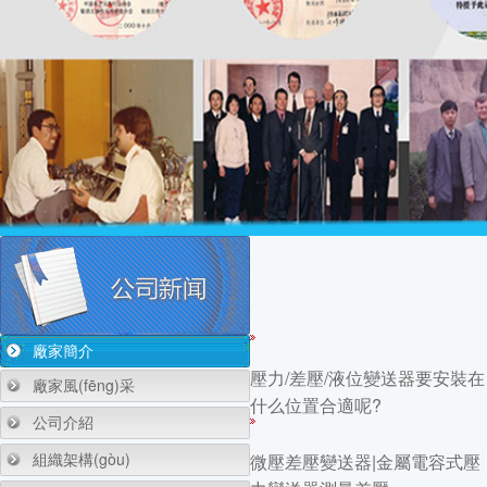
廠家簡介
壓力/差壓/液位變送器要安裝在
廠家風(fēng)采
什么位置合適呢?
公司介紹
組織架構(gòu)
微壓差壓變送器|金屬電容式壓