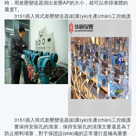
時，用差壓變送器測出差壓AP的大小，就可以求得液體的
重度T。
3151插入筒式差壓變送器|鋁業(yè)生產(chǎn)工控維護
3151插入筒式差壓變送器|鋁業(yè)生產(chǎn)工控維護
要保持安裝孔的清潔：保持安裝孔的清潔主要還是為了
防止熔料堵塞，對于保證設(shè)備的正常運行是極為重要