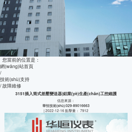
您當前的位置是：
網(wǎng)站首頁
/
技術(shù)支持
/ 故障維修
3151插入筒式差壓變送器|鋁業(yè)生產(chǎn)工控維護
信息來源：
華恒技術(shù):029-89016663
| 2022-12-16 點擊量： 7912