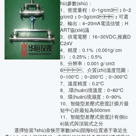
hù)參數(shù)：
1、密度量程：0~1g/cm3；0~2
g/cm3；0~3g/cm3；可選
2、輸出：4~20mA電流信號；H
ART協(xié)議
3、供電電壓：16~30VDC,推薦D
C24V
4、精度：0.1%（0.001g/ cm
3）；0.25%；0.5%
5、分辨率：0.001 g/ cm3
6、介質(zhì)溫度范圍：
0~100℃；0~200℃；0~300℃
7、溫度精度：0.2℃
8、.環(huán)境溫度：0~80℃
9、環(huán)境濕度：0~90%
10、智能型差壓式密度計膜片最
短中心距最短為500mm
11、智能型差壓式密度計有側(c
è)裝式與頂裝式之分
選擇恰當?shù)奈恢茫寒數(shù)陌惭b位置過于靠近生