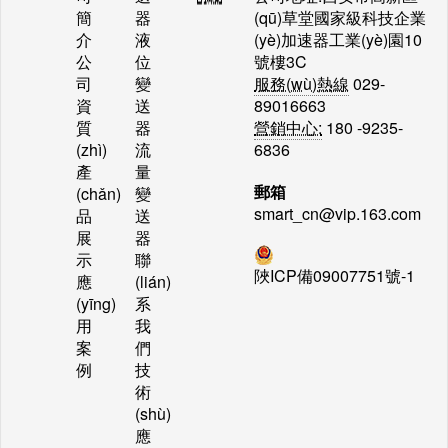
簡
器
(qū)草堂國家級科技企業
介
液
(yè)加速器工業(yè)園10
公
位
號樓3C
司
變
服務(wù)熱線
029-
資
送
89016663
質
器
營銷中心:
180 -9235-
(zhì)
流
6836
產
量
郵箱
(chǎn)
變
smart_cn@vip.163.com
品
送
展
器
示
聯
陜ICP備09007751號-1
應
(lián)
(yīng)
系
用
我
案
們
例
技
術
(shù)
應