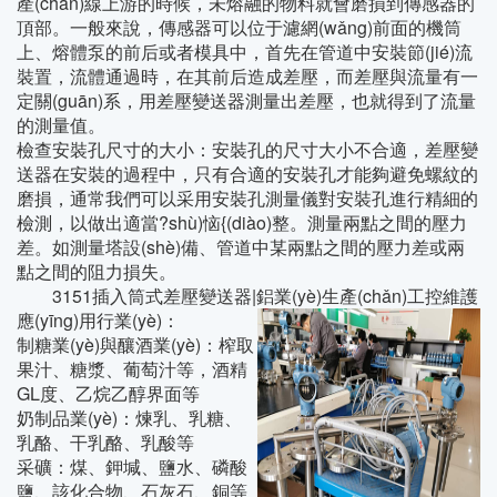
產(chǎn)線上游的時候，未熔融的物料就會磨損到傳感器的
頂部。一般來說，傳感器可以位于濾網(wǎng)前面的機筒
上、熔體泵的前后或者模具中，首先在管道中安裝節(jié)流
裝置，流體通過時，在其前后造成差壓，而差壓與流量有一
定關(guān)系，用差壓變送器測量出差壓，也就得到了流量
的測量值。
檢查安裝孔尺寸的大小：安裝孔的尺寸大小不合適，差壓變
送器在安裝的過程中，只有合適的安裝孔才能夠避免螺紋的
磨損，通常我們可以采用安裝孔測量儀對安裝孔進行精細的
檢測，以做出適當?shù)恼{(diào)整。測量兩點之間的壓力
差。如測量塔設(shè)備、管道中某兩點之間的壓力差或兩
點之間的阻力損失。
3151插入筒式差壓變送器|鋁業(yè)生產(chǎn)工控維護
應(yīng)用行業(yè)：
制糖業(yè)與釀酒業(yè)：榨取
果汁、糖漿、葡萄汁等，酒精
GL度、乙烷乙醇界面等
奶制品業(yè)：煉乳、乳糖、
乳酪、干乳酪、乳酸等
采礦：煤、鉀堿、鹽水、磷酸
鹽、該化合物、石灰石、銅等