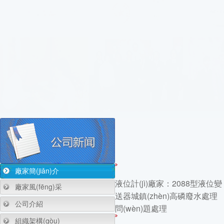
廠家簡(jiǎn)介
液位計(jì)廠家：2088型液位變
廠家風(fēng)采
送器城鎮(zhèn)高磷廢水處理
公司介紹
問(wèn)題處理
組織架構(gòu)