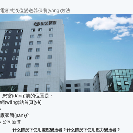
電容式液位變送器保養(yǎng)方法
您當(dāng)前的位置是：
網(wǎng)站首頁(yè)
/
廠家簡(jiǎn)介
/ 公司新聞
什么情況下使用差壓變送器？什么情況下使用壓力變送器？