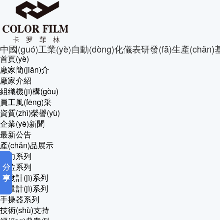
中國(guó)工業(yè)自動(dòng)化儀表研發(fā)生產(chǎn
首頁(yè)
廠家簡(jiǎn)介
廠家介紹
組織機(jī)構(gòu)
員工風(fēng)采
資質(zhì)榮譽(yù)
企業(yè)新聞
最新公告
產(chǎn)品展示
壓力系列
液位系列
密度計(jì)系列
流量計(jì)系列
手操器系列
技術(shù)支持