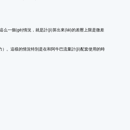
huì)到這么一個(gè)情況，就是計(jì)算出來(lái)的差壓上限是微差
左左的壓力）。這樣的情況特別是在和阿牛巴流量計(jì)配套使用的時