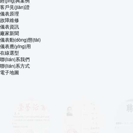
經(jīng)典案例
客戶見(jiàn)證
儀表原理
故障維修
儀表資訊
廠家新聞
儀表動(dòng)態(tài)
儀表應(yīng)用
在線選型
聯(lián)系我們
聯(lián)系方式
電子地圖