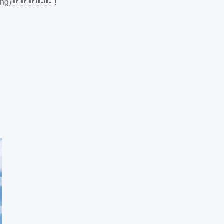
hǎng)！