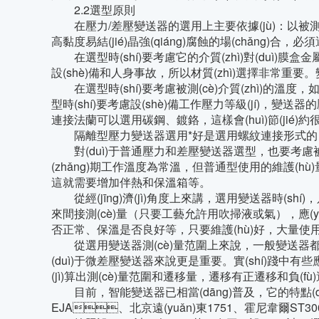
2.2選型原則
在壓力/差壓變送器的選用上主要依據(jù)：以被測(cè)介質(zh
高黏度易結(jié)晶強(qiáng)腐蝕的場(chǎng)合，必
在選型時(shí)要考慮它的介質(zhì)對(duì)膜盒金屬
設(shè)備和人身事故，所以材質(zhì)選擇非常重要
在選型時(shí)要考慮被測(cè)介質(zhì)的溫度，如
型時(shí)要考慮設(shè)備工作壓力等級(jí)，變送器
連接法蘭可以選用碳鋼、鍍鉻，這樣會(huì)節(jié)約
隔離型壓力變送器選用*好是選用螺紋連接形式的，這樣既節
對(duì)于普通壓力和差壓變送器選型，也要考慮被測
(zhǎng)期工作溫度為常溫，但普通型使用的維護(hù)量
這就需要增加伴熱和保溫箱等。
從經(jīng)濟(jì)角度上來講，選用變送器時(shí)
來間接測(cè)量（只要工藝允許用吹掃液或氣），應(yīng
否正常、保溫是否良好等，只要維護(hù)好，大量使用
從選用變送器測(cè)量范圍上來說，一般變送器都具有一定的量
(duì)于微差壓變送器來說更是重要。實(shí)踐中有些
(jì)算出測(cè)量范圍和遷移量，遷移有正遷移和負(fù
目前，智能變送器已相當(dāng)普及，它的特點(diǎn)是精
EJA、北京遠(yuǎn)東1751、霍尼韋爾ST30