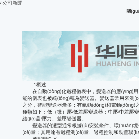
/ 公司新聞
關(g
1概述
在自動(dòng)化過程儀表中，變送器的應(yīng
能的儀表也被統(tǒng)稱為變送器。變送器常用來測(cè)
之分，智能變送器漸多；有氣動(dòng)和電動(dòng)之
種類如下：低（微）壓/低差壓變送器；中壓/中差壓變送器；高壓
結(jié)晶/壓力、差壓變送器。
變送器的選型通常根據(jù)安裝條件、環(huán)境條件、
(cè)量；其用途有過程測(cè)量、過程控制和裝置聯(l
差壓變送器