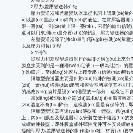
2壓力/差壓變送器介紹
壓力變送器和差壓變送器單從名詞上講測(cè)量的是壓力和
可以測(cè)量設(shè)備內(nèi)的液位。在常壓容器測(cè)量液
限一臺(tái)，測(cè)量上限一臺(tái)，它
還可以用來測(cè)量介質(zhì)的密度。壓力變送器的測(
差壓變送器除了測(cè)量?jī)蓚€(gè)被測(cè)
以及壓力和負(fù)壓。
2.1制作
從壓力和差壓變送器制作的結(jié)構(gòu)上來分有普通
膜盒接受到的是一種穩(wěn)定液（一般為硅油）的壓力
(nèi)膜片，當(dāng)外膜片上接受壓力信號(hào)
隔離型變送器主要是針對(duì)特殊的被測(cè)量介質(zhì
(zhì)，會(huì)將導(dǎo)壓管和膜盒室堵塞使其
的感應(yīng)膜片是設(shè)備壁的一部分，這樣它不會(huì
當(dāng)被測(cè)介質(zhì)需求結(jié)晶溫度較高時
(zhì)溫度不會(huì)降低，這樣測(cè)量是有保障的，
隔離型變送器有遠(yuǎn)傳型和一體型。遠(yuǎn)傳型即外
上，內(nèi)膜盒及變送器可以安裝在便于維護(hù
成螺紋連接型，即外膜盒或外彈性元件可在安裝螺紋的前面，只要在
隔離型壓力/差壓變送器的制作復(fù)雜，材質(zhì)