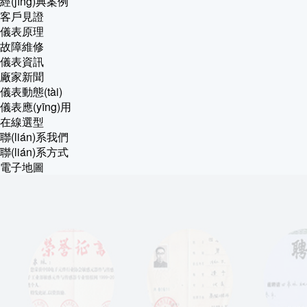
經(jīng)典案例
客戶見證
儀表原理
故障維修
儀表資訊
廠家新聞
儀表動態(tài)
儀表應(yīng)用
在線選型
聯(lián)系我們
聯(lián)系方式
電子地圖