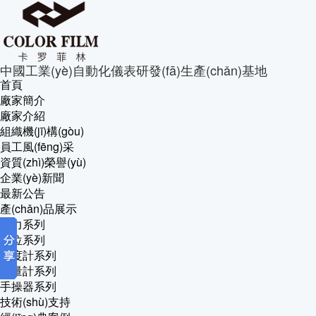
中國工業(yè)自動化儀表研發(fā)生產(chǎn)基地
首頁
廠家簡介
廠家介紹
組織機(jī)構(gòu)
員工風(fēng)采
資質(zhì)榮譽(yù)
企業(yè)新聞
最新公告
產(chǎn)品展示
壓力系列
液位系列
密度計系列
流量計系列
手操器系列
技術(shù)支持