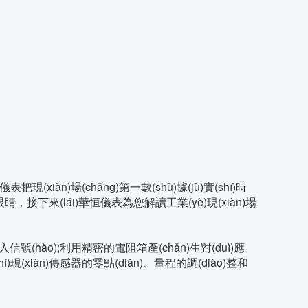
現(xiàn)場(chǎng)第一數(shù)據(jù)實(shí)時
一系列的眼睛，接下來(lái)華恒儀表為您解讀工業(yè)現(xiàn)場
號(hào);利用精密的電阻箱產(chǎn)生對(duì)應
xiàn)傳感器的零點(diǎn)、量程的調(diào)整和