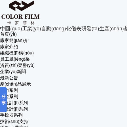
中國(guó)工業(yè)自動(dòng)化儀表研發(fā)生產(chǎn
首頁(yè)
廠家簡(jiǎn)介
廠家介紹
組織機(jī)構(gòu)
員工風(fēng)采
資質(zhì)榮譽(yù)
企業(yè)新聞
最新公告
產(chǎn)品展示
壓力系列
液位系列
密度計(jì)系列
流量計(jì)系列
手操器系列
技術(shù)支持