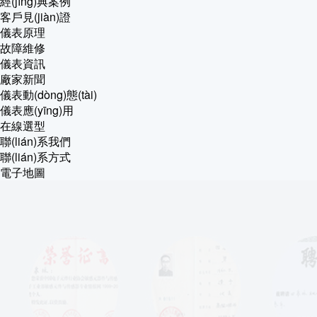
經(jīng)典案例
客戶見(jiàn)證
儀表原理
故障維修
儀表資訊
廠家新聞
儀表動(dòng)態(tài)
儀表應(yīng)用
在線選型
聯(lián)系我們
聯(lián)系方式
電子地圖