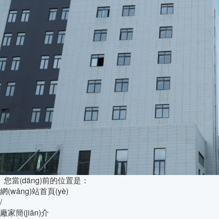
您當(dāng)前的位置是：
網(wǎng)站首頁(yè)
/
廠家簡(jiǎn)介