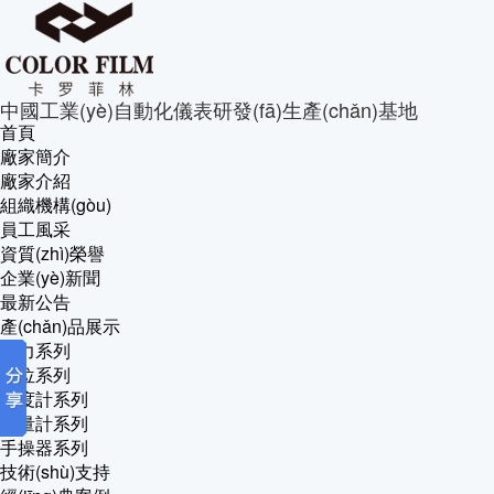
中國工業(yè)自動化儀表研發(fā)生產(chǎn)基地
首頁
廠家簡介
廠家介紹
組織機構(gòu)
員工風采
資質(zhì)榮譽
企業(yè)新聞
最新公告
產(chǎn)品展示
壓力系列
液位系列
密度計系列
流量計系列
手操器系列
技術(shù)支持