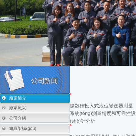
廠家簡介
擴散硅投入式液位變送器測量
廠家風采
系統(tǒng)測量精度和可靠性設
公司介紹
(shè)計分析
組織架構(gòu)