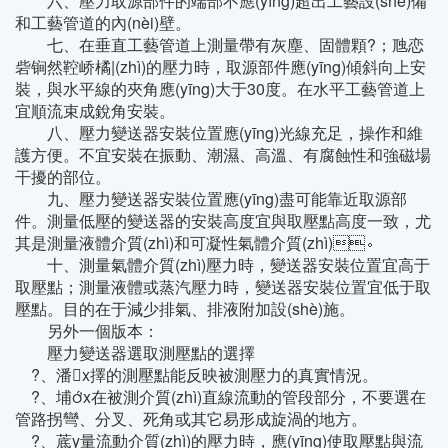
六、壓力取源部件的端部不應(yīng)超出工藝設(shè)備
和工藝管道的內(nèi)壁。
七、在垂直工藝管道上測量帶有灰塵、固體顆?；虺恋
砦锏然鞚峤橘|(zhì)的壓力時，取源部件應(yīng)傾斜向上安
裝，與水平線的夾角應(yīng)大于30度。在水平工藝管道上
宜順流束成銳角安裝。
八、壓力變送器安裝位置應(yīng)光線充足，操作和維
護方便。不宜安裝在振動、潮濕、高溫、有腐蝕性和強磁場
干擾的部位。
九、壓力變送器安裝位置應(yīng)盡可能靠近取源部
件。測量低壓的變送器的安裝高度宜與取壓點高度一致，尤
其是測量液體介質(zhì)和可凝性氣體介質(zhì)。
十、測量氣體介質(zhì)壓力時，變送器安裝位置宜高于
取壓點；測量液體或蒸汽壓力時，變送器安裝位置宜低于取
壓點。目的在于減少排氣、排液附加設(shè)施。
另外一個版本：
壓力變送器選取測壓點的選擇
?、潘x擇的測壓點能反映被測壓力的真實情況。
?、埔x在被測介質(zhì)直線流動的管段部分，不要選在
管路拐彎、分叉、死角或其它易形成旋渦的地方。
?、菧y量流動介質(zhì)的壓力時，應(yīng)使取壓點與流