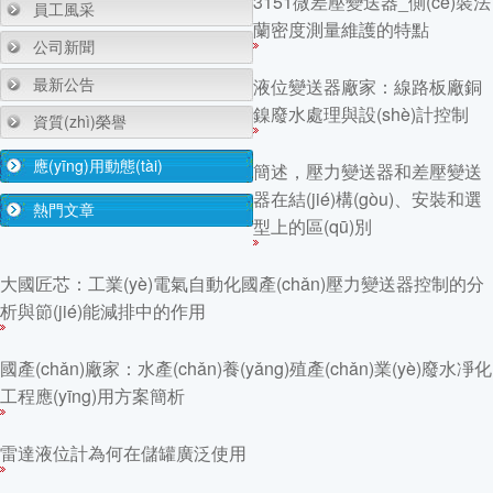
3151微差壓變送器_側(cè)裝法
員工風采
蘭密度測量維護的特點
公司新聞
最新公告
液位變送器廠家：線路板廠銅
鎳廢水處理與設(shè)計控制
資質(zhì)榮譽
應(yīng)用動態(tài)
簡述，壓力變送器和差壓變送
器在結(jié)構(gòu)、安裝和選
熱門文章
型上的區(qū)別
大國匠芯：工業(yè)電氣自動化國產(chǎn)壓力變送器控制的分
析與節(jié)能減排中的作用
國產(chǎn)廠家：水產(chǎn)養(yǎng)殖產(chǎn)業(yè)廢水凈化
工程應(yīng)用方案簡析
雷達液位計為何在儲罐廣泛使用