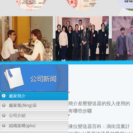
廠家簡介
簡介差壓變送器的投入使用的
廠家風(fēng)采
有哪些步驟
公司介紹
組織架構(gòu)
液位變送器百科：渦街流量計