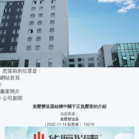
您當前的位置是：
網站首頁
/
廠家簡介
/ 公司新聞
差壓變送器結構中關于正負壓室的介紹
信息來源：
差壓變送器
| 2022-11-14 點擊量： 10219