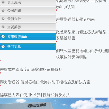
氣處理設計煙氣分析工控保養
員工風采
(yǎng)須知
公司新聞
最新公告
差壓變送器初學者指南
資質榮譽
微差壓型壓力變送器技術選型
應用動態(tài)
安裝說明書
熱門文章
側裝式差壓變送器_在線式磁翻
板液位計安裝特點
差壓式在線密度計廠家價格選擇特點
壓力變送器|傳感器接口電路的防干擾措施及解決方案
隔膜壓力表在使用中特殊性能和解決方法