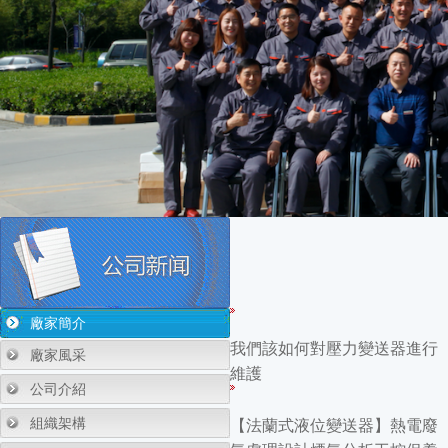
廠家簡介
我們該如何對壓力變送器進行
廠家風采
維護
公司介紹
組織架構
【法蘭式液位變送器】熱電廢