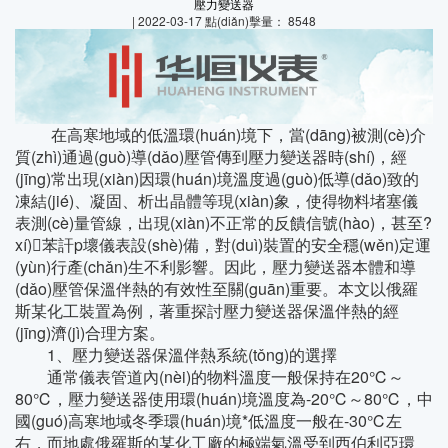
壓力變送器
| 2022-03-17 點(diǎn)擊量： 8548
在高寒地域的低溫環(huán)境下，當(dāng)被測(cè)介
質(zhì)通過(guò)導(dǎo)壓管傳到壓力變送器時(shí)，經
(jīng)常出現(xiàn)因環(huán)境溫度過(guò)低導(dǎo)致的
凍結(jié)、凝固、析出晶體等現(xiàn)象，使得物料堵塞儀
表測(cè)量管線，出現(xiàn)不正常的反饋信號(hào)，甚至?
xí)苯訐p壞儀表設(shè)備，對(duì)裝置的安全穩(wěn)定運
(yùn)行產(chǎn)生不利影響。因此，壓力變送器本體和導
(dǎo)壓管保溫伴熱的有效性至關(guān)重要。本文以俄羅
斯某化工裝置為例，著重探討壓力變送器保溫伴熱的經
(jīng)濟(jì)合理方案。
1、壓力變送器保溫伴熱系統(tǒng)的選擇
通常儀表管道內(nèi)的物料溫度一般保持在20℃～
80℃，壓力變送器使用環(huán)境溫度為-20℃～80℃，中
國(guó)高寒地域冬季環(huán)境*低溫度一般在-30℃左
右，而地處俄羅斯的某化工廠的極端氣溫受到西伯利亞環