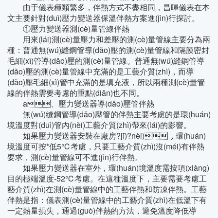
由于儀表種類繁多，伴熱方式不盡相同，昌暉儀表在本
文主要針對(duì)壓力變送器保溫伴熱方案進(jìn)行探討。
①壓力變送器測(cè)量管線伴熱
用來(lái)測(cè)量壓力和差壓的測(cè)量管線主要分為兩
種：普通無(wú)縫鋼管導(dǎo)壓的測(cè)量管線和隔膜密封
毛細(xì)管導(dǎo)壓的測(cè)量管線。普通無(wú)縫鋼管導
(dǎo)壓的測(cè)量管線中充滿的是工藝介質(zhì)，而導
(dǎo)壓毛細(xì)管中充滿的是填充液，所以兩種測(cè)量管
線的伴熱需要考慮的重點(diǎn)也不同。
a、壓力變送器導(dǎo)壓管伴熱
無(wú)縫鋼管導(dǎo)壓管的伴熱主要考慮的是環(huán)
境溫度對(duì)管內(nèi)工藝介質(zhì)帶來(lái)的影響。
如果壓力變送器安裝在廠房?jī)?nèi)，環(huán)
境溫度可按*低5℃考慮，只要工藝介質(zhì)沒(méi)有伴熱
要求，測(cè)量管線可不進(jìn)行伴熱。
如果壓力變送器在室外，環(huán)境溫度需按項(xiàng)
目的極端溫度-52℃考慮。在這種溫度下，主要需要考慮工
藝介質(zhì)在測(cè)量管線中的工藝伴熱和防凍伴熱。工藝
伴熱是指：儀表測(cè)量管線中的工藝介質(zhì)在低溫下有
一定熱量損失，通過(guò)伴熱的方法，避免溫度降低導