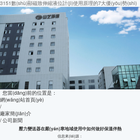
3151數(shù)顯磁致伸縮液位計(jì)使用原理的7大優(yōu)勢(shì)
您當(dāng)前的位置是：
網(wǎng)站首頁(yè)
/
廠家簡(jiǎn)介
/ 公司新聞
壓力變送器在嚴(yán)寒地域使用中如何做好保溫伴熱
信息來(lái)源：