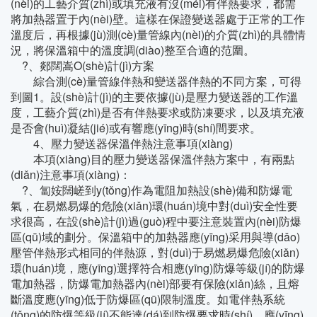
(nèi)的工藝介質(zhì)或填充液有沒(méi)有伴熱要求，都需
將加熱器置于內(nèi)壁。這樣在保證變送器處于正常的工作
溫度后，再根據(jù)測(cè)量管線內(nèi)的介質(zhì)的具體情
況，將保溫箱中的溫度調(diào)整至合適的范圍。
?、郯闊嵩O(shè)計(jì)方案
綜合測(cè)量管線伴熱和變送器伴熱的不同方案，可得
到圖1。設(shè)計(jì)的主要依據(jù)是壓力變送器的工作溫
度，工藝介質(zhì)是否有伴熱要求或防凍要求，以及填充液
是否會(huì)凝結(jié)或有響應(yīng)時(shí)間要求。
4、壓力變送器保溫伴熱注意事項(xiàng)
本項(xiàng)目的壓力變送器保溫伴熱方案中，有兩點
(diǎn)注意事項(xiàng)：
?、匐姲闊嵯到y(tǒng)作為電阻加熱設(shè)備和防爆電
氣，在易燃易爆的危險(xiǎn)環(huán)境中對(duì)安全性要
求很高，在設(shè)計(jì)過(guò)程中要注意裝置內(nèi)防爆
區(qū)域的劃分。保溫箱中的加熱器應(yīng)采用與導(dǎo)
壓管伴熱形式相同的伴熱源，對(duì)于易燃易爆危險(xiǎn)
環(huán)境，應(yīng)選擇符合相應(yīng)防爆等級(jí)的防爆
電加熱器，防爆電加熱器內(nèi)部要有保險(xiǎn)絲，且熔
斷溫度應(yīng)低于防爆區(qū)限制溫度。如電伴熱系統
(tǒng)的防爆等級(jí)不能達(dá)到防爆要求時(shí)，應(yīng)