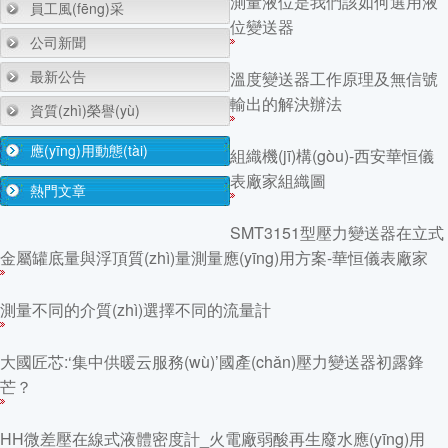
測量液位是我們該如何選用液
員工風(fēng)采
位變送器
公司新聞
最新公告
溫度變送器工作原理及無信號
輸出的解決辦法
資質(zhì)榮譽(yù)
應(yīng)用動態(tài)
組織機(jī)構(gòu)-西安華恒儀
表廠家組織圖
熱門文章
SMT3151型壓力變送器在立式
金屬罐底量與浮頂質(zhì)量測量應(yīng)用方案-華恒儀表廠家
測量不同的介質(zhì)選擇不同的流量計
大國匠芯:‘集中供暖云服務(wù)’國產(chǎn)壓力變送器初露鋒
芒？
HH微差壓在線式液體密度計_火電廠弱酸再生廢水應(yīng)用