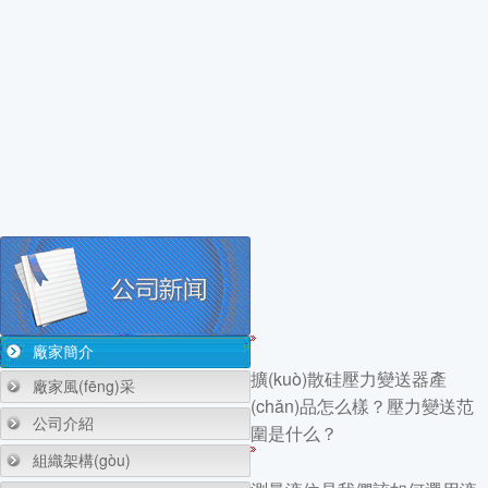
廠家簡介
擴(kuò)散硅壓力變送器產
廠家風(fēng)采
(chǎn)品怎么樣？壓力變送范
公司介紹
圍是什么？
組織架構(gòu)