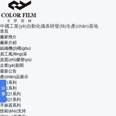
中國工業(yè)自動化儀表研發(fā)生產(chǎn)基地
首頁
廠家簡介
廠家介紹
組織機(jī)構(gòu)
員工風(fēng)采
資質(zhì)榮譽(yù)
企業(yè)新聞
最新公告
產(chǎn)品展示
壓力系列
液位系列
密度計系列
流量計系列
手操器系列
技術(shù)支持