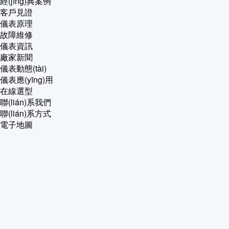
經(jīng)典案例
客戶見證
儀表原理
故障維修
儀表資訊
廠家新聞
儀表動態(tài)
儀表應(yīng)用
在線選型
聯(lián)系我們
聯(lián)系方式
電子地圖