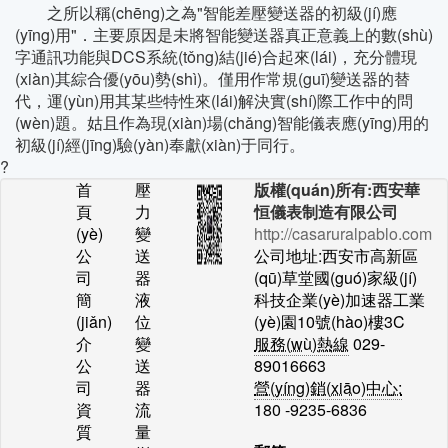
之所以稱(chēng)之為"智能差壓變送器的初級(jí)應
(yīng)用"．主要原因是未將智能變送器真正意義上的數(shù)
字通訊功能與DCS系統(tǒng)結(jié)合起來(lái)，充分體現
(xiàn)其綜合優(yōu)勢(shì)。僅用作常規(guī)變送器的替
代，運(yùn)用其某些特性來(lái)解決實(shí)際工作中的問
(wèn)題。姑且作為現(xiàn)場(chǎng)智能儀表應(yīng)用的
初級(jí)經(jīng)驗(yàn)奉獻(xiàn)于同行。
?
首
壓
版權(quán)所有:西安華
頁
力
恒儀表制造有限公司
(yè)
變
http://casaruralpablo.com
公
送
公司地址:西安市高新區
司
器
(qū)草堂國(guó)家級(jí)
簡
液
科技企業(yè)加速器工業
(jiǎn)
位
(yè)園10號(hào)樓3C
介
變
服務(wù)熱線
029-
公
送
89016663
司
器
營(yíng)銷(xiāo)中心:
資
流
180 -9235-6836
質
量