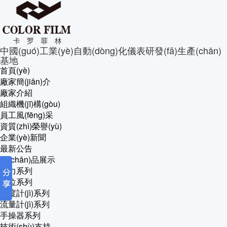
中國(guó)工業(yè)自動(dòng)化儀表研發(fā)生產(chǎn)
基地
首頁(yè)
廠家簡(jiǎn)介
廠家介紹
組織機(jī)構(gòu)
員工風(fēng)采
資質(zhì)榮譽(yù)
企業(yè)新聞
最新公告
產(chǎn)品展示
壓力系列
液位系列
密度計(jì)系列
流量計(jì)系列
手操器系列
技術(shù)支持