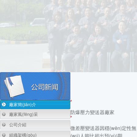
廠家簡(jiǎn)介
防爆壓力變送器廠家
廠家風(fēng)采
公司介紹
微差壓變送器因穩(wěn)定性無
組織架構(gòu)
(wú)人能比超出預(yù)期