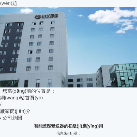
(wèn)題
您當(dāng)前的位置是：
網(wǎng)站首頁(yè)
/
廠家簡(jiǎn)介
/ 公司新聞
智能差壓變送器的初級(jí)應(yīng)用
信息來(lái)源：