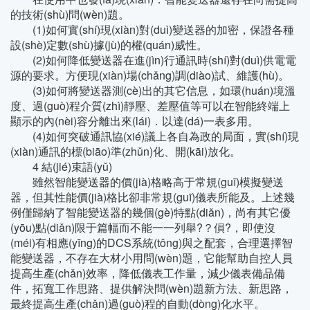
的技術(shù)問(wèn)題。
(1)如何實(shí)現(xiàn)對(duì)變送器的加密，保證各種
設(shè)定數(shù)據(jù)的權(quán)威性。
(2)如何降低變送器在進(jìn)行通訊時(shí)對(duì)供電電
源的要求。方便現(xiàn)場(chǎng)調(diào)試、維護(hù)。
(3)如何將變送器測(cè)出的其它信息，如環(huán)境溫
度、過(guò)程介質(zhì)靜壓、差壓值等可以在智能終端上
顯示的內(nèi)容分離出來(lái)．以達(dá)一表多用。
(4)如何突破通訊協(xié)議上各自為政的局面，實(shí)現
(xiàn)通訊的標(biāo)準(zhǔn)化、開(kāi)放化。
4 結(jié)束語(yǔ)
雖然智能變送器的價(jià)格略高于常規(guī)模擬變送
器，但其性能價(jià)格比卻非常規(guī)儀表所能及。上述幾
例僅歸納了智能變送器的幾個(gè)特點(diǎn)，尚有其它優
(yōu)點(diǎn)限于篇幅而不能一一列舉?？傊?，即使沒
(méi)有相應(yīng)的DCS系統(tǒng)與之配套，合理選擇智
能變送器，不存在大材小用問(wèn)題，它能幫助自控人員
提高生產(chǎn)效率，降低儀表工作量，減少儀表備品備
件，拓寬工作思路、提供解決問(wèn)題新方法、新思路，
最終提高生產(chǎn)過(guò)程的自動(dòng)化水平。