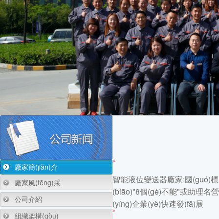
廠家簡(jiǎn)介
智能液位變送器廠家:國(guó)標
廠家風(fēng)采
(biāo)"8個(gè)不能"或助理名營
公司介紹
(yíng)企業(yè)快速發(fā)展
組織架構(gòu)