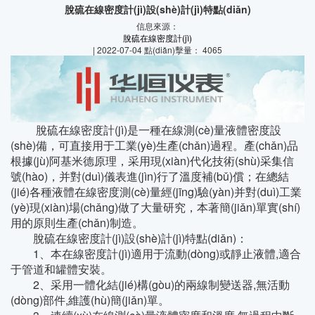
脫硫在線密度計(jì)設(shè)計(jì)特點(diǎn)
信息來源：
脫硫在線密度計(jì)
| 2022-07-04 點(diǎn)擊量： 4065
脫硫在線密度計(jì)是一種在線測(cè)量液體密度設
(shè)備，可直接用于工業(yè)生產(chǎn)過程。產(chǎn)品
根據(jù)阿基米德原理，采用現(xiàn)代化技術(shù)采集信
號(hào)，并對(duì)儀表進(jìn)行了溫度補(bǔ)償；在總結
(jié)各種液體在線密度測(cè)量經(jīng)驗(yàn)并對(duì)工業
(yè)現(xiàn)場(chǎng)做了大量研究，本著簡(jiǎn)單實(shí)
用的原則生產(chǎn)制造。
脫硫在線密度計(jì)設(shè)計(jì)特點(diǎn)：
1、本在線密度計(jì)適用于流動(dòng)或靜止液體,適合
于管道和罐體安裝。
2、采用一體化結(jié)構(gòu)的兩線制變送器,無活動
(dòng)部件,維護(hù)簡(jiǎn)單。