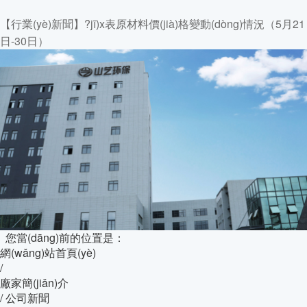
【行業(yè)新聞】?jī)x表原材料價(jià)格變動(dòng)情況（5月21
日-30日）
您當(dāng)前的位置是：
網(wǎng)站首頁(yè)
/
廠家簡(jiǎn)介
/ 公司新聞