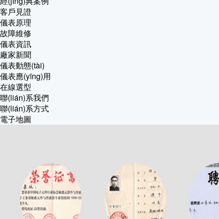
經(jīng)典案例
客戶見證
儀表原理
故障維修
儀表資訊
廠家新聞
儀表動態(tài)
儀表應(yīng)用
在線選型
聯(lián)系我們
聯(lián)系方式
電子地圖