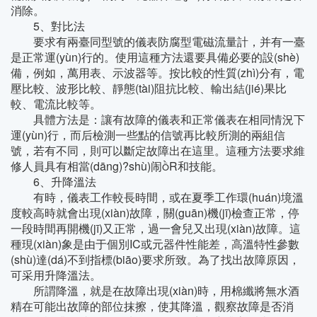
消除。
5、對比法
要求有兩臺同型號的儀表防腐型電磁流量計，并有一臺
是正常運(yùn)行的。使用這種方法還要具備必要的設(shè)
備，例如，萬用表、示波器等。按比較的性質(zhì)分有，電
壓比較、波形比較、靜態(tài)阻抗比較、輸出結(jié)果比
較、電流比較等。
具體方法是：讓有故障的儀表和正常儀表在相同情況下
運(yùn)行，而后檢測一些點的信號再比較所測的兩組信
號，若有不同，則可以斷定故障出在這里。這種方法要求維
修人員具有相當(dāng)?shù)闹R和技能。
6、升降溫法
有時，儀表工作較長時間，或在夏季工作環(huán)境溫
度較高時就會出現(xiàn)故障，關(guān)機(jī)檢查正常，停
一段時間再開機(jī)又正常，過一會兒又出現(xiàn)故障。這
種現(xiàn)象是由于個別IC或元器件性能差，高溫特性參數
(shù)達(dá)不到指標(biāo)要求所致。為了找出故障原因，
可采用升降溫法。
所謂降溫，就是在故障出現(xiàn)時，用棉纖將無水酒
精在可能出故障的部位抹擦，使其降溫，觀察故障是否消