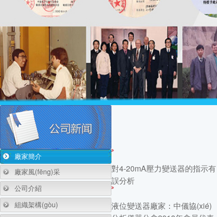
廠家簡介
對4-20mA壓力變送器的指示有
廠家風(fēng)采
誤分析
公司介紹
組織架構(gòu)
液位變送器廠家：中儀協(xié)