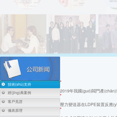
技術(shù)支持
2019年我國(guó)閥門產(chǎn
經(jīng)典案例
客戶見證
壓力變送器在LDPE裝置反應(yīn
儀表原理