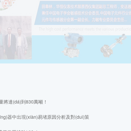
)量將達(dá)到830萬噸！
g)器中出現(xiàn)易堵原因分析及對(duì)策