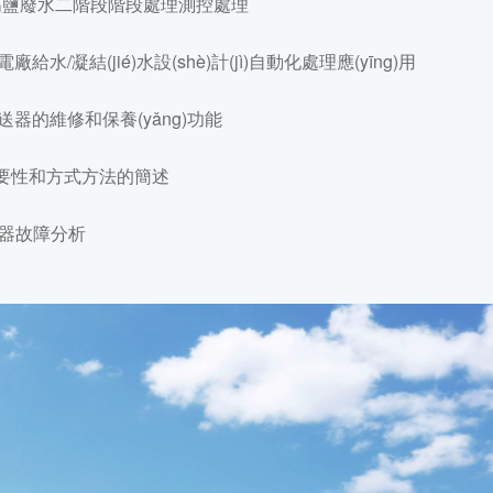
用:高鹽廢水二階段階段處理測控處理
水/凝結(jié)水設(shè)計(jì)自動化處理應(yīng)用
變送器的維修和保養(yǎng)功能
必要性和方式方法的簡述
變送器故障分析