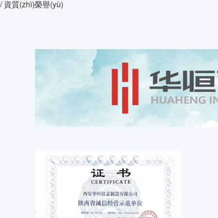
/ 資質(zhì)榮譽(yù)