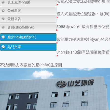
法蘭式液位變送器應(yīng)
員工風(fēng)采
公司新聞
投入式差壓液位變送器：發(fā)電廠給
最新公告
5088衛(wèi)生級高靜壓液位
資質(zhì)榮譽(yù)
應(yīng)用動態(tài)
智能壓力變送器校驗(yàn)的
熱門文章
3151數(shù)顯單法蘭液位
不銹鋼壓力表誤差的產(chǎn)生原因