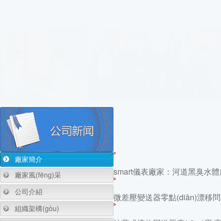
廠家簡介
smart儀表廠家：河道黑臭水體處
廠家風(fēng)采
公司介紹
微差壓變送器零點(diǎn)漂移
組織架構(gòu)