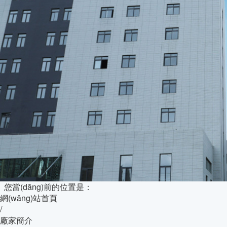
您當(dāng)前的位置是：
網(wǎng)站首頁
/
廠家簡介