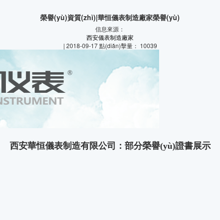
榮譽(yù)資質(zhì)|華恒儀表制造廠家榮譽(yù)
信息來源：
西安儀表制造廠家
| 2018-09-17 點(diǎn)擊量： 10039
西安華恒儀表制造有限公司：部分榮譽(yù)證書展示