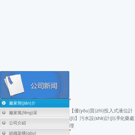
廠家簡(jiǎn)介
【優(yōu)質(zhì)投入式液位計
廠家風(fēng)采
(jì)】污水設(shè)計(jì)凈化藥處
公司介紹
理
組織架構(gòu)