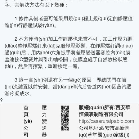
字。其解決方法有以下幾種：
1.條件具備者盡可能采用規(guī)程上規(guī)定的靜壓值
進(jìn)行靜壓試驗(yàn)。
2.不方便時(shí)加工作靜壓也未嘗不可，加工作壓力調
(diào)整靜壓螺釘來(lái)克服靜壓影響。在靜壓螺釘調(diào)
過(guò)后，用內(nèi)六角扳手將差壓變送器容腔內(nèi)膜
盒連接C型簧片與引出軸松開，使膜盒處于自然放松狀態
(tài)，然后再擰緊，重新檢定一遍。
3.這一實(shí)例還有另一個(gè)原因：即總閥門在節
(jié)流裝置以前安裝。當(dāng)停汽后管道內(nèi)因蒸汽逐
漸冷凝成水。
?
首
壓
版權(quán)所有:西安華
頁
力
恒儀表制造有限公司
(yè)
變
http://casaruralpablo.com
公
送
公司地址:西安市高新區
司
器
(qū)草堂國(guó)家級(jí)