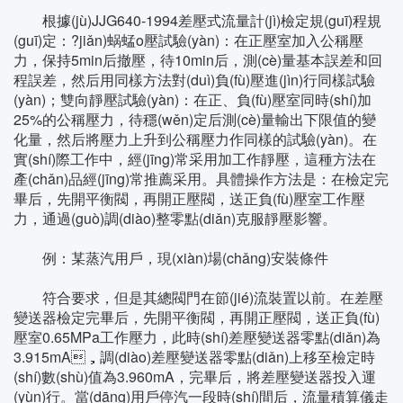
根據(jù)JJG640-1994差壓式流量計(jì)檢定規(guī)程規
(guī)定：?jiǎn)蜗蜢o壓試驗(yàn)：在正壓室加入公稱壓
力，保持5min后撤壓，待10min后，測(cè)量基本誤差和回
程誤差，然后用同樣方法對(duì)負(fù)壓進(jìn)行同樣試驗
(yàn)；雙向靜壓試驗(yàn)：在正、負(fù)壓室同時(shí)加
25%的公稱壓力，待穩(wěn)定后測(cè)量輸出下限值的變
化量，然后將壓力上升到公稱壓力作同樣的試驗(yàn)。在
實(shí)際工作中，經(jīng)常采用加工作靜壓，這種方法在
產(chǎn)品經(jīng)常推薦采用。具體操作方法是：在檢定完
畢后，先開平衡閥，再開正壓閥，送正負(fù)壓室工作壓
力，通過(guò)調(diào)整零點(diǎn)克服靜壓影響。
例：某蒸汽用戶，現(xiàn)場(chǎng)安裝條件
符合要求，但是其總閥門在節(jié)流裝置以前。在差壓
變送器檢定完畢后，先開平衡閥，再開正壓閥，送正負(fù)
壓室0.65MPa工作壓力，此時(shí)差壓變送器零點(diǎn)為
3.915mA，調(diào)差壓變送器零點(diǎn)上移至檢定時
(shí)數(shù)值為3.960mA，完畢后，將差壓變送器投入運
(yùn)行。當(dāng)用戶停汽一段時(shí)間后，流量積算儀走