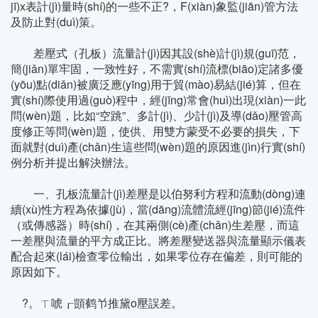
jī)x表計(jì)量時(shí)的一些不正?，F(xiàn)象監(jiān)管方法
及防止對(duì)策。
差壓式（孔板）流量計(jì)因其設(shè)計(jì)規(guī)范，
簡(jiǎn)單牢固，一致性好，不需實(shí)流標(biāo)定諸多優
(yōu)點(diǎn)被廣泛應(yīng)用于貿(mào)易結(jié)算，但在
實(shí)際使用過(guò)程中，經(jīng)常會(huì)出現(xiàn)一此
問(wèn)題，比如“空跳”、多計(jì)、少計(jì)及導(dǎo)壓管高
度修正等問(wèn)題，使供、用雙方蒙受不必要的損失，下
面就對(duì)產(chǎn)生這些問(wèn)題的原因進(jìn)行實(shí)
例分析并提出解決辦法。
一、孔板流量計(jì)差壓是以伯努利方程和流動(dòng)連
續(xù)性方程為依據(jù)，當(dāng)流體流經(jīng)節(jié)流件
（或傳感器）時(shí)，在其兩側(cè)產(chǎn)生差壓，而這
一差壓與流量的平方成正比。將差壓變送器與流量顯示儀表
配合起來(lái)檢查零位輸出，如果零位存在偏差，則可能的
原因如下。
?。ㄒ唬┎顗鹤兯推黛o壓誤差。