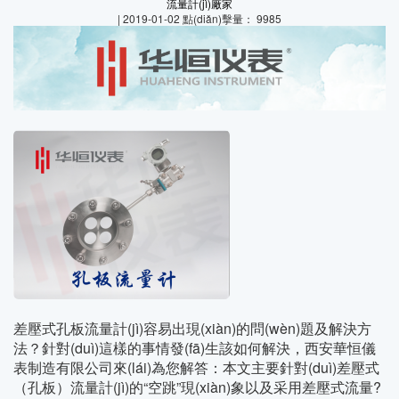
流量計(jì)廠家
| 2019-01-02 點(diǎn)擊量： 9985
差壓式孔板流量計(jì)容易出現(xiàn)的問(wèn)題及解決方
法？針對(duì)這樣的事情發(fā)生該如何解決，西安華恒儀
表制造有限公司來(lái)為您解答：本文主要針對(duì)差壓式
（孔板）流量計(jì)的“空跳”現(xiàn)象以及采用差壓式流量?