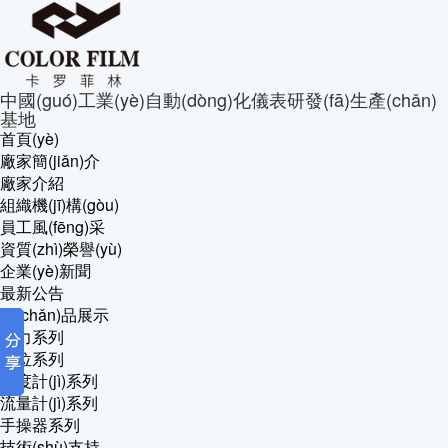
中國(guó)工業(yè)自動(dòng)化儀表研發(fā)生產(chǎn)
基地
首頁(yè)
廠家簡(jiǎn)介
廠家介紹
組織機(jī)構(gòu)
員工風(fēng)采
資質(zhì)榮譽(yù)
企業(yè)新聞
最新公告
產(chǎn)品展示
壓力系列
液位系列
密度計(jì)系列
流量計(jì)系列
手操器系列
技術(shù)支持