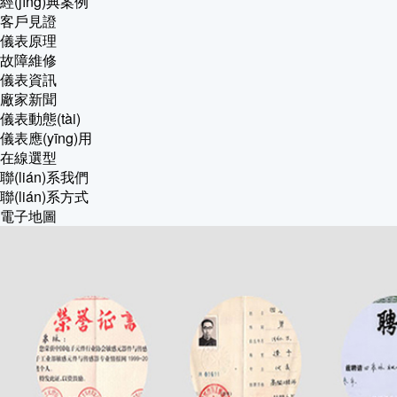
經(jīng)典案例
客戶見證
儀表原理
故障維修
儀表資訊
廠家新聞
儀表動態(tài)
儀表應(yīng)用
在線選型
聯(lián)系我們
聯(lián)系方式
電子地圖