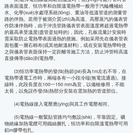
路表面溫度。恒功率和自限溫電熱帶一般用于汽輪機補給
水、化學(xué)水處理系統(tǒng)、重油等低溫管道的測量管
路的伴熱。若用于被測介質(zhì)為高溫、高壓蒸汽的儀表管
作防凍伴熱時，由于沖洗管路儀表管表面溫度將超過電熱帶
的最高承受溫度(盡管是短時的)，因此，孔板流量計安裝時
需采取防止電熱帶表面過熱的措施。例如采用先在儀表管表
面包覆一層石棉布(或其他耐溫材料)，或在安裝電熱帶時使
之與儀表管表面保持一定距離等施工方法，防止沖管時高溫
直接傳導(dǎo)到電熱帶。
(3)恒功率電熱帶的發(fā)熱節(jié)長為1m左右不等，在
電熱帶通電工作時，兩端各有一小段冷端(無電流通過)。接
線時，此段長度在100一150 mm為宜，以備檢修用，不能
太長，以免誤作發(fā)熱部分安裝在需加熱的管道部位。
(4)電熱線接入電壓應(yīng)與其工作電壓相符。
(5)電熱線一般緊貼管路均勻敷設(shè)，牢靠固定。礦
物絕緣加熱電纜可用鐵絲捆扎，恒功率和自限溫電熱帶可用
鋁m膠帶包扎。