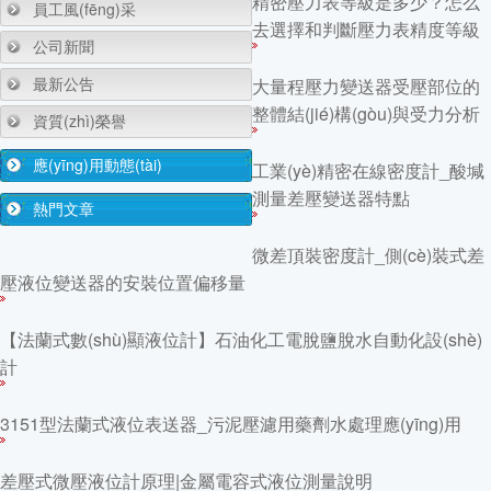
精密壓力表等級是多少？怎么
員工風(fēng)采
去選擇和判斷壓力表精度等級
公司新聞
最新公告
大量程壓力變送器受壓部位的
整體結(jié)構(gòu)與受力分析
資質(zhì)榮譽
應(yīng)用動態(tài)
工業(yè)精密在線密度計_酸堿
測量差壓變送器特點
熱門文章
微差頂裝密度計_側(cè)裝式差
壓液位變送器的安裝位置偏移量
【法蘭式數(shù)顯液位計】石油化工電脫鹽脫水自動化設(shè)
計
3151型法蘭式液位表送器_污泥壓濾用藥劑水處理應(yīng)用
差壓式微壓液位計原理|金屬電容式液位測量說明