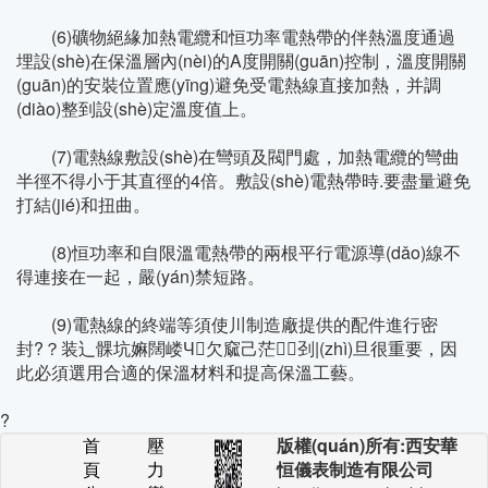
(6)礦物絕緣加熱電纜和恒功率電熱帶的伴熱溫度通過
埋設(shè)在保溫層內(nèi)的A度開關(guān)控制，溫度開關
(guān)的安裝位置應(yīng)避免受電熱線直接加熱，并調
(diào)整到設(shè)定溫度值上。
(7)電熱線敷設(shè)在彎頭及閥門處，加熱電纜的彎曲
半徑不得小于其直徑的4倍。敷設(shè)電熱帶時.要盡量避免
打結(jié)和扭曲。
(8)恒功率和自限溫電熱帶的兩根平行電源導(dǎo)線不
得連接在一起，嚴(yán)禁短路。
(9)電熱線的終端等須使川制造廠提供的配件進行密
封?？装辶髁坑嫲闊嵝Ч欠窳己茫刭|(zhì)旦很重要，因
此必須選用合適的保溫材料和提高保溫工藝。
?
首
壓
版權(quán)所有:西安華
頁
力
恒儀表制造有限公司