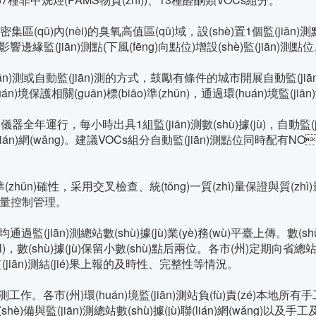
ū)內(nèi)的臭氧高值區(qū)域，設(shè)置1個監(jiān
緣監(jiān)測點(下風(fēng)向點位)增設(shè)監(jiān)測點位
n)測或自動監(jiān)測的方式，鼓勵有條件的城市開展自動監(jiān)測。
án)境保護相關(guān)標(biāo)準(zhǔn)，通過環(huán)境監(ji
行，每小時出具1組監(jiān)測數(shù)據(jù)，自動監(ji
ù)平臺聯(lián)網(wǎng)。建議VOCs組分自動監(jiān)測點位
hǔn)確性，采用交叉檢查、統(tǒng)一質(zhì)量保證與質(z
)量控制管理。
過監(jiān)測總站數(shù)據(jù)業(yè)務(wù)平臺上傳。數(shù)
ol/mol)，數(shù)據(jù)保留小數(shù)點后兩位。各市(州)定期
監(jiān)測結(jié)果上報的及時性、完整性等情況。
工作。各市(州)環(huán)境監(jiān)測站負(fù)責(zé)本地所
shè)備與監(jiān)測總站數(shù)據(jù)聯(lián)網(wǎng)以及手工及