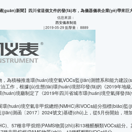
關(guān)新聞】四川省這個文件的發(fā)布，為儀器儀表企業(yè)帶來巨
信息來源：
西安儀表制造
| 2019-05-29 點擊量： 8889
積極推進環(huán)境空氣VOCs監(jiān)測體系和能力建設(shè)
作，根據(jù)生態(tài)環(huán)境部印發(fā)的《2019年地級
(tài)環(huán)境廳制定了《2019年四川省城市環(huán)境空氣揮發
)境空氣非甲烷總烴(NMHC)和VOCs組分指標(biāo)監(jiān)測
iān)測函〔2017〕2024號文)基礎(chǔ)上，從5月份開始，增加
、57種非甲烷烴(PAMS物質(zhì))和13種醛酮類VOCs組分。其
57種非甲烷烴(PAMS物質(zhì))、13種醛酮類VOCs組分。