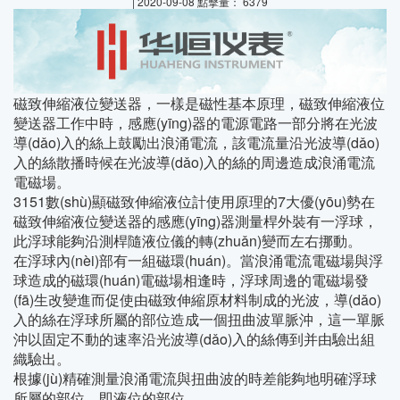
| 2020-09-08 點擊量： 6379
磁致伸縮液位變送器，一樣是磁性基本原理，磁致伸縮液位
變送器工作中時，感應(yīng)器的電源電路一部分將在光波
導(dǎo)入的絲上鼓勵出浪涌電流，該電流量沿光波導(dǎo)
入的絲散播時候在光波導(dǎo)入的絲的周邊造成浪涌電流
電磁場。
3151數(shù)顯磁致伸縮液位計使用原理的7大優(yōu)勢在
磁致伸縮液位變送器的感應(yīng)器測量桿外裝有一浮球，
此浮球能夠沿測桿隨液位儀的轉(zhuǎn)變而左右挪動。
在浮球內(nèi)部有一組磁環(huán)。當浪涌電流電磁場與浮
球造成的磁環(huán)電磁場相逢時，浮球周邊的電磁場發
(fā)生改變進而促使由磁致伸縮原材料制成的光波，導(dǎo)
入的絲在浮球所屬的部位造成一個扭曲波單脈沖，這一單脈
沖以固定不動的速率沿光波導(dǎo)入的絲傳到并由驗出組
織驗出。
根據(jù)精確測量浪涌電流與扭曲波的時差能夠地明確浮球
所屬的部位，即液位的部位。