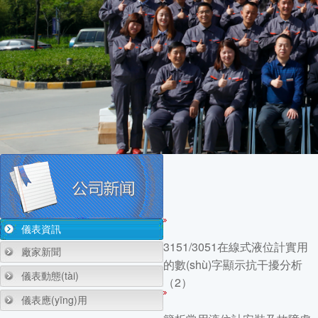
儀表資訊
3151/3051在線式液位計實用
廠家新聞
的數(shù)字顯示抗干擾分析
儀表動態(tài)
（2）
儀表應(yīng)用