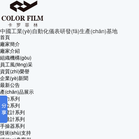
中國工業(yè)自動化儀表研發(fā)生產(chǎn)基地
首頁
廠家簡介
廠家介紹
組織機構(gòu)
員工風(fēng)采
資質(zhì)榮譽
企業(yè)新聞
最新公告
產(chǎn)品展示
壓力系列
液位系列
密度計系列
流量計系列
手操器系列
技術(shù)支持