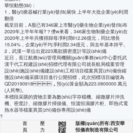
華恒動態(tài)：
1，醫(yī)療器械行業(yè)發(fā)展快 上半年大批企業(yè)利潤
翻倍
截至目前，A股已有346家上市醫(yī)藥生物企業(yè)發(fā)布
2020年上半年年報?？傮w來看，346家生物制藥企業(yè)在
2020年上半年共獲得歸母凈利潤812.26億元，同比增長
15.04%，企業(yè)平均凈利潤2.34億元，與去年基本持平。
2，武漢一單位出資223萬欲購密度計等設(shè)備
近日，長江航務(wù)管理局機關(guān)事務(wù)中心委托武
漢千代工程建設(shè)招標代理有限公司就長航局檔案管理
設(shè)施設(shè)備建設(shè)工程項目檔案異質(zhì)備份縮
微設(shè)備采購項目進行公開招標，此次招標項目編號為
QD20190918，預(yù)算金額為223.0800000 萬元
(人民幣)。
本標段采購的貨物主要為數(shù)字存檔機、縮微膠片沖洗
機、密度計、縮微膠片掃描儀、恒溫恒濕膠片柜、即熱式電
熱水器等檔案異質(zhì)備份專用設(shè)備
?
首
壓
版權(quán)所有:西安華
頁
力
恒儀表制造有限公司