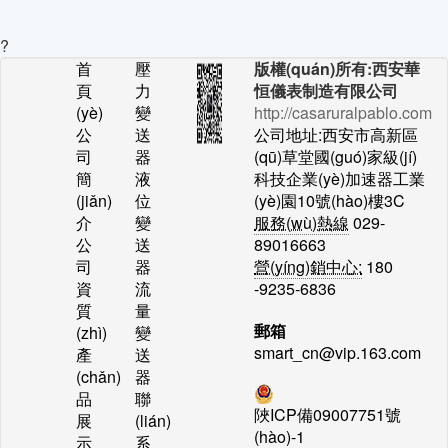
?
首
壓
版權(quán)所有:西安華
頁
力
恒儀表制造有限公司
(yè)
變
http://casaruralpablo.com
公
送
公司地址:西安市高新區
司
器
(qū)草堂國(guó)家級(jí)
簡
液
科技企業(yè)加速器工業
(jiǎn)
位
(yè)園10號(hào)樓3C
介
變
服務(wù)熱線
029-
公
送
89016663
司
器
營(yíng)銷中心:
180
資
流
-9235-6836
質
量
郵箱
(zhì)
變
smart_cn@vip.163.com
產
送
(chǎn)
器
品
聯
陜ICP備09007751號
展
(lián)
(hào)-1
示
系