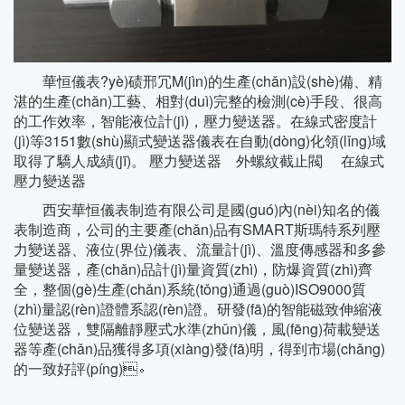
華恒儀表?yè)碛邢冗M(jìn)的生產(chǎn)設(shè)備、精
湛的生產(chǎn)工藝、相對(duì)完整的檢測(cè)手段、很高
的工作效率，智能液位計(jì)，壓力變送器。在線式密度計
(jì)等3151數(shù)顯式變送器儀表在自動(dòng)化領(lǐng)域
取得了驕人成績(jī)。 壓力變送器 外螺紋截止閥 在線式
壓力變送器
西安華恒儀表制造有限公司是國(guó)內(nèi)知名的儀
表制造商，公司的主要產(chǎn)品有SMART斯瑪特系列壓
力變送器、液位(界位)儀表、流量計(jì)、溫度傳感器和多參
量變送器，產(chǎn)品計(jì)量資質(zhì)，防爆資質(zhì)齊
全，整個(gè)生產(chǎn)系統(tǒng)通過(guò)ISO9000質
(zhì)量認(rèn)證體系認(rèn)證。研發(fā)的智能磁致伸縮液
位變送器，雙隔離靜壓式水準(zhǔn)儀，風(fēng)荷載變送
器等產(chǎn)品獲得多項(xiàng)發(fā)明，得到市場(chǎng)
的一致好評(píng)。