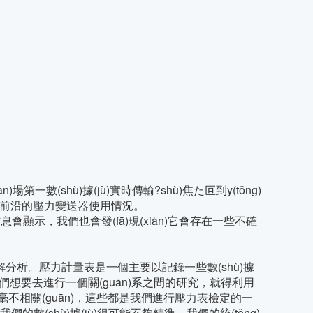
一數(shù)據(jù)實時傳輸?shù)焦た叵到y(tǒng)
場最前沿的壓力變送器使用情況。
信息會顯示，我們也會發(fā)現(xiàn)它會存在一些不確
。壓力計量表是一個主要以記錄一些數(shù)據
，我們想要去進行一個關(guān)系之間的研究，就得利用
，還是毫不相關(guān)，這些都是我們進行壓力表檢定的一
(shù)據(jù)很可能不夠精準，我們的統(tǒng)