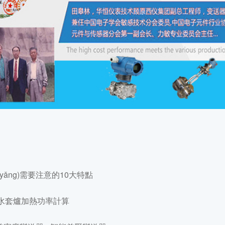
yǎng)需要注意的10大特點
廠水套爐加熱功率計算