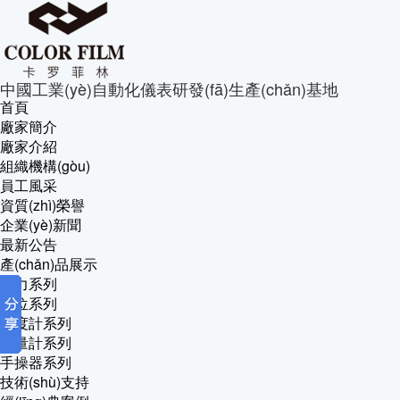
中國工業(yè)自動化儀表研發(fā)生產(chǎn)基地
首頁
廠家簡介
廠家介紹
組織機構(gòu)
員工風采
資質(zhì)榮譽
企業(yè)新聞
最新公告
產(chǎn)品展示
壓力系列
液位系列
密度計系列
流量計系列
手操器系列
技術(shù)支持