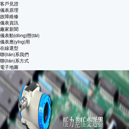
客戶見證
儀表原理
故障維修
儀表資訊
廠家新聞
儀表動(dòng)態(tài)
儀表應(yīng)用
在線選型
聯(lián)系我們
聯(lián)系方式
電子地圖