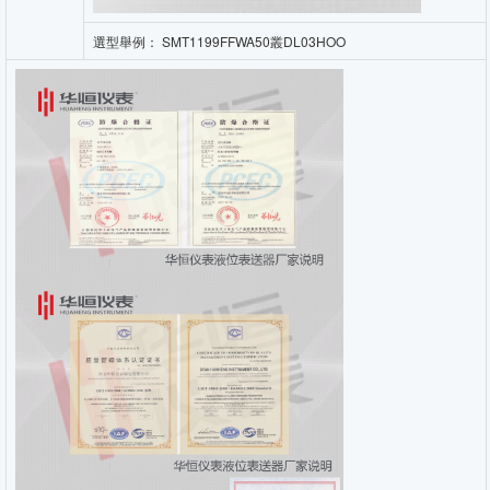
選型舉例： SMT1199FFWA50叢DL03HOO