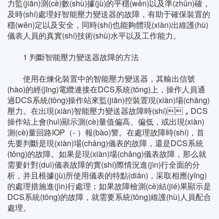
力監(jiān)測(cè)數(shù)據(jù)的平穩(wěn)以及準(zhǔn)確，
及時(shí)處理好智能壓力變送器的故障，有助于確保裝置的
穩(wěn)定以及安全，同時(shí)也能夠體現(xiàn)出維護(hù)
儀表人員的真實(shí)技術(shù)水平以及工作能力。
1 判斷智能壓力變送器故障的方法
使用在煉化裝置中的智能壓力變送器，其輸出信號
(hào)的經(jīng)電纜連接在DCS系統(tǒng)上，操作人員通
過DCS系統(tǒng)操作站來監(jiān)控裝置現(xiàn)場(chǎng)
壓力。在出現(xiàn)智能壓力變送器故障時(shí)，DCS
操作站上會(huì)顯示測(cè)量值偏高、偏低，或出現(xiàn)
測(cè)量回路IOP（- ）報(bào)警。在處理故障時(shí)，首
先要判斷是現(xiàn)場(chǎng)儀表的故障，還是DCS系統
(tǒng)的故障。如果是現(xiàn)場(chǎng)儀表故障，那么就
需要針對(duì)儀表故障的實(shí)際情況進(jìn)行全面的分
析，并且根據(jù)所使用儀表的特點(diǎn)，采取相應(yīng)
的處理措施進(jìn)行處理；如果故障檢測(cè)結(jié)果顯示是
DCS系統(tǒng)的故障，就需要系統(tǒng)維護(hù)人員配合
處理。