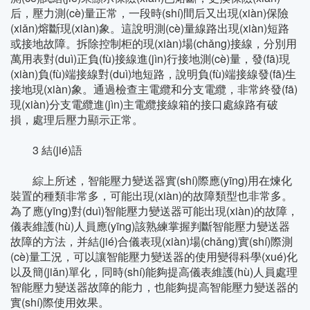
后，壓力測(cè)量正常，一段時(shí)間后又出現(xiàn)保險
(xiǎn)熔斷現(xiàn)象。這說明測(cè)量線路出現(xiàn)短路
或接地故障。拆除控制柜的現(xiàn)場(chǎng)接線，分別用
萬用表對(duì)正負(fù)接線進(jìn)行接地測(cè)量，發(fā)現
(xiàn)負(fù)端接線對(duì)地短路，說明負(fù)端接線發(fā)生
接地現(xiàn)象。通過檢查主電纜和分支電纜，非常終發(fā)
現(xiàn)分支電纜進(jìn)主電纜接線箱的接口處線路有破
損，處理后壓力顯示正常。
3 結(jié)語
綜上所述，智能壓力變送器實(shí)際應(yīng)用在煉化
裝置的種類非常多，可能出現(xiàn)的故障類型也非常多。
為了應(yīng)對(duì)智能壓力變送器可能出現(xiàn)的故障，
儀表維護(hù)人員應(yīng)該熟練掌握判斷智能壓力變送器
故障的方法，并結(jié)合儀表現(xiàn)場(chǎng)實(shí)際測
(cè)量工況，可以讓智能壓力變送器的使用變得科學(xué)化
以及簡(jiǎn)單化，同時(shí)能夠提高儀表維護(hù)人員處理
智能壓力變送器故障的能力，也能夠提高智能壓力變送器的
實(shí)際使用效果。