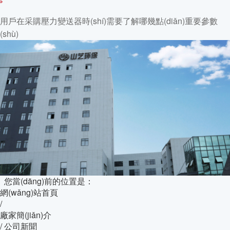
用戶在采購壓力變送器時(shí)需要了解哪幾點(diǎn)重要參數
(shù)
您當(dāng)前的位置是：
網(wǎng)站首頁
/
廠家簡(jiǎn)介
/ 公司新聞