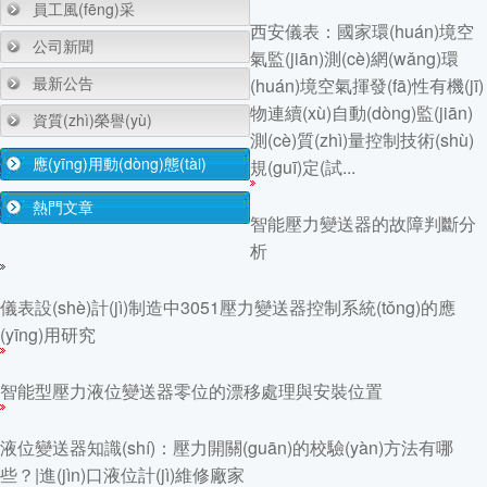
員工風(fēng)采
西安儀表：國家環(huán)境空
公司新聞
氣監(jiān)測(cè)網(wǎng)環
最新公告
(huán)境空氣揮發(fā)性有機(jī)
物連續(xù)自動(dòng)監(jiān)
資質(zhì)榮譽(yù)
測(cè)質(zhì)量控制技術(shù)
應(yīng)用動(dòng)態(tài)
規(guī)定(試...
熱門文章
智能壓力變送器的故障判斷分
析
儀表設(shè)計(jì)制造中3051壓力變送器控制系統(tǒng)的應
(yīng)用研究
智能型壓力液位變送器零位的漂移處理與安裝位置
液位變送器知識(shí)：壓力開關(guān)的校驗(yàn)方法有哪
些？|進(jìn)口液位計(jì)維修廠家